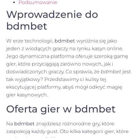
Podsumowanie
Wprowadzenie do
bdmbet
W erze technologii,
bdmbet
wyróżnia się jako
jeden z wiodących graczy na rynku kasyn online.
Jego dynamiczna platforma oferuje szeroką gamę
gier, które przyciągają zarówno nowych, jak i
doświadczonych graczy. Co sprawia, że
bdmbet
jest
tak wyjątkowy? Przedstawimy ci kulisy tej
ekscytującej platformy, abyś mógł odkryć magię
gier kasynowych.
Oferta gier w bdmbet
Na
bdmbet
znajdziesz różnorodne gry, które
zaspokoją każdy gust. Oto kilka kategorii gier, które