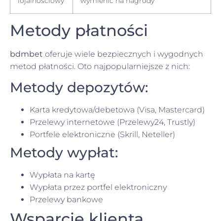
lojalnościowy
wymienić na nagrody
Metody płatności
bdmbet
oferuje wiele bezpiecznych i wygodnych
metod płatności. Oto najpopularniejsze z nich:
Metody depozytów:
Karta kredytowa/debetowa (Visa, Mastercard)
Przelewy internetowe (Przelewy24, Trustly)
Portfele elektroniczne (Skrill, Neteller)
Metody wypłat:
Wypłata na kartę
Wypłata przez portfel elektroniczny
Przelewy bankowe
Wsparcie klienta