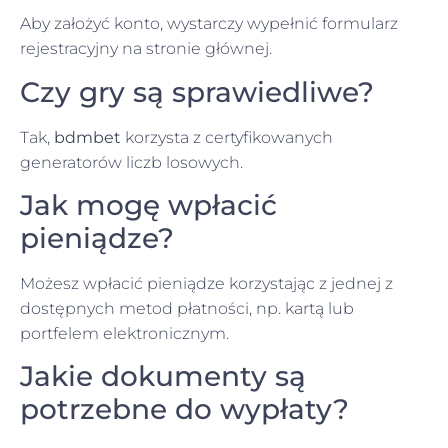
Aby założyć konto, wystarczy wypełnić formularz
rejestracyjny na stronie głównej.
Czy gry są sprawiedliwe?
Tak,
bdmbet
korzysta z certyfikowanych
generatorów liczb losowych.
Jak mogę wpłacić
pieniądze?
Możesz wpłacić pieniądze korzystając z jednej z
dostępnych metod płatności, np. kartą lub
portfelem elektronicznym.
Jakie dokumenty są
potrzebne do wypłaty?