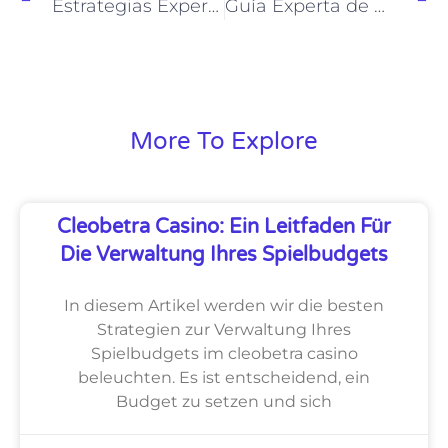
Estrategias Expertas para Shows en Vivo y Slots con Free Spins en Casino Online
Guía Experta de Apuestas Deportivas en Vivo en Casino Online: Convierte la Acción en Ganancias
More To Explore
Cleobetra Casino: Ein Leitfaden Für
Die Verwaltung Ihres Spielbudgets
In diesem Artikel werden wir die besten
Strategien zur Verwaltung Ihres
Spielbudgets im cleobetra casino
beleuchten. Es ist entscheidend, ein
Budget zu setzen und sich