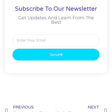
Subscribe To Our Newsletter
Get Updates And Learn From The
Best
Send
PREVIOUS
NEXT