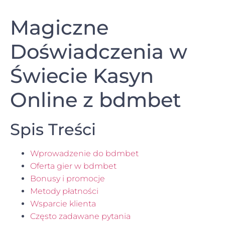
Magiczne
Doświadczenia w
Świecie Kasyn
Online z bdmbet
Spis Treści
Wprowadzenie do bdmbet
Oferta gier w bdmbet
Bonusy i promocje
Metody płatności
Wsparcie klienta
Często zadawane pytania