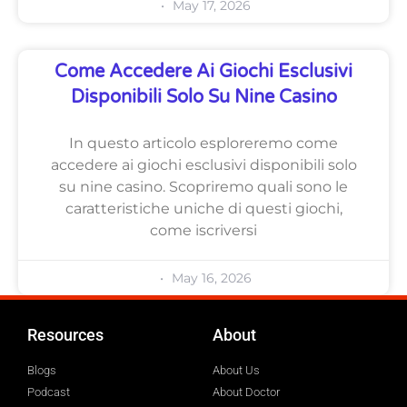
May 17, 2026
Come Accedere Ai Giochi Esclusivi
Disponibili Solo Su Nine Casino
In questo articolo esploreremo come
accedere ai giochi esclusivi disponibili solo
su nine casino. Scopriremo quali sono le
caratteristiche uniche di questi giochi,
come iscriversi
May 16, 2026
Resources
About
Blogs
About Us
Podcast
About Doctor