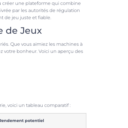
lu créer une plateforme qui combine
vrée par les autorités de régulation
de jeu juste et fiable.
e de Jeux
riés. Que vous aimiez les machines à
rez votre bonheur. Voici un aperçu des
e, voici un tableau comparatif :
Rendement potentiel