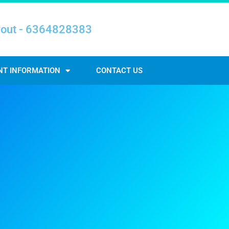
yout - 6364828383
NT INFORMATION
CONTACT US