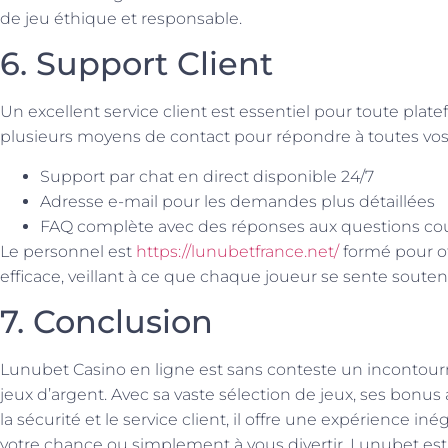
de jeu éthique et responsable.
6. Support Client
Un excellent service client est essentiel pour toute pla
plusieurs moyens de contact pour répondre à toutes vos
Support par chat en direct disponible 24/7
Adresse e-mail pour les demandes plus détaillées
FAQ complète avec des réponses aux questions co
Le personnel est
https://lunubetfrance.net/
formé pour of
efficace, veillant à ce que chaque joueur se sente souten
7. Conclusion
Lunubet Casino en ligne est sans conteste un incontour
jeux d’argent. Avec sa vaste sélection de jeux, ses bonus
la sécurité et le service client, il offre une expérience i
votre chance ou simplement à vous divertir, Lunubet est l