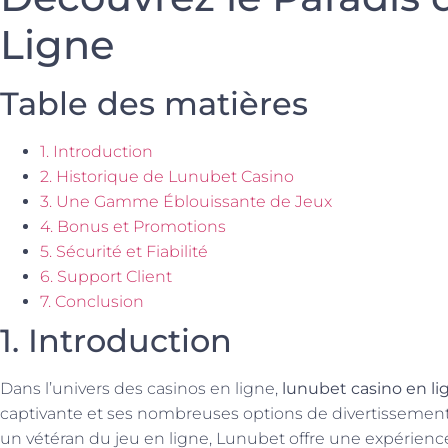
Ligne
Table des matières
1. Introduction
2. Historique de Lunubet Casino
3. Une Gamme Éblouissante de Jeux
4. Bonus et Promotions
5. Sécurité et Fiabilité
6. Support Client
7. Conclusion
1. Introduction
Dans l’univers des casinos en ligne,
lunubet casino en li
captivante et ses nombreuses options de divertissement
un vétéran du jeu en ligne, Lunubet offre une expérienc