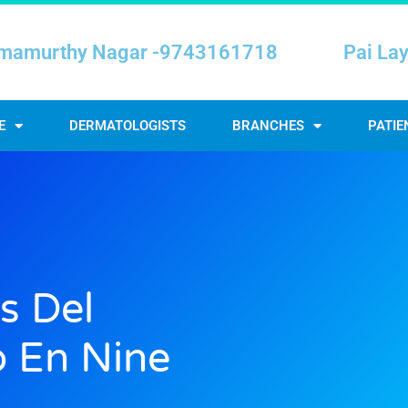
mamurthy Nagar -9743161718
Pai La
E
DERMATOLOGISTS
BRANCHES
PATIE
s Del
o En Nine