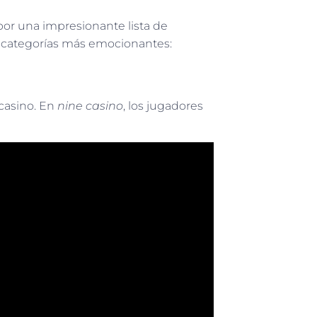
or una impresionante lista de
s categorías más emocionantes:
casino. En
nine casino
, los jugadores