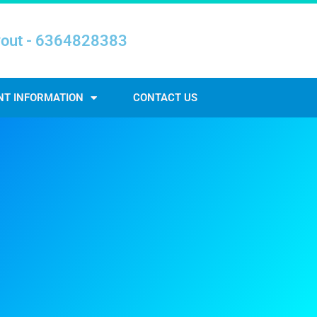
yout - 6364828383
NT INFORMATION
CONTACT US