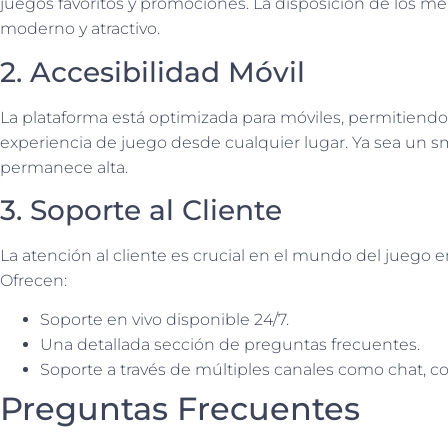
juegos favoritos y promociones. La disposición de los menú
moderno y atractivo.
2. Accesibilidad Móvil
La plataforma está optimizada para móviles, permitiendo 
experiencia de juego desde cualquier lugar. Ya sea un sm
permanece alta.
3. Soporte al Cliente
La atención al cliente es crucial en el mundo del juego en
Ofrecen:
Soporte en vivo disponible 24/7.
Una detallada sección de preguntas frecuentes.
Soporte a través de múltiples canales como chat, cor
Preguntas Frecuentes