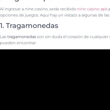
Al ingresar a
nine casino
, serás recibido
nine casino apk
p
opciones de juegos. Aquí hay un vistazo a algunas de la
1. Tragamonedas
Las
tragamonedas
son sin duda el corazón de cualquier 
pueden encontrar: