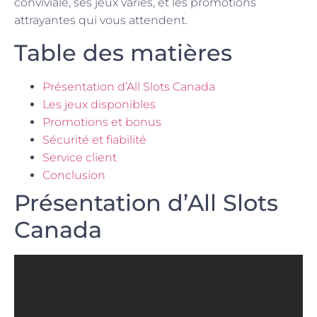
conviviale, ses jeux variés, et les promotions
attrayantes qui vous attendent.
Table des matières
Présentation d’All Slots Canada
Les jeux disponibles
Promotions et bonus
Sécurité et fiabilité
Service client
Conclusion
Présentation d’All Slots
Canada