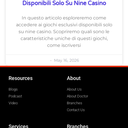
Disponibili Solo Su Nine Casino
In questo articolo esploreremo come
accedere ai giochi esclusivi disponibili solo
su nine casino. Scopriremo quali sono le
caratteristiche uniche di questi giochi,
come iscriversi
May 16, 2026
Resources
About
Blogs
About Us
Podcast
About Doctor
Video
Branches
Contact Us
Services
Branches