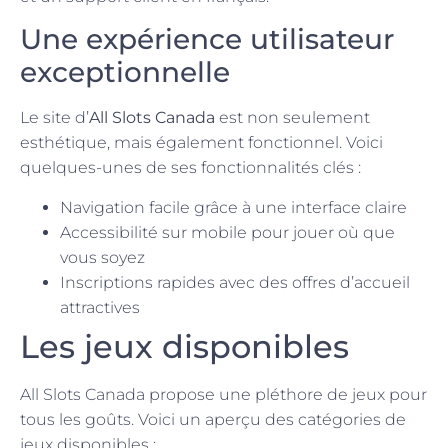
Une expérience utilisateur
exceptionnelle
Le site d’
All Slots Canada
est non seulement
esthétique, mais également fonctionnel. Voici
quelques-unes de ses fonctionnalités clés :
Navigation facile grâce à une interface claire
Accessibilité sur mobile pour jouer où que
vous soyez
Inscriptions rapides avec des offres d’accueil
attractives
Les jeux disponibles
All Slots Canada propose une pléthore de jeux pour
tous les goûts. Voici un aperçu des catégories de
jeux disponibles :