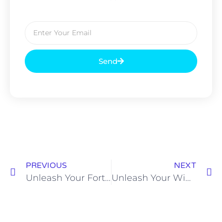
Send
PREVIOUS
NEXT
Unleash Your Fortune in the Enchanting Realm of French Slots
Unleash Your Winning Streak with Bet99’s Thrilling Adventures