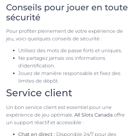
Conseils pour jouer en toute
sécurité
Pour profiter pleinement de votre expérience de
jeu, voici quelques conseils de sécurité :
Utilisez des mots de passe forts et uniques.
Ne partagez jamais vos informations
d’identification.
Jouez de manière responsable et fixez des
limites de dépôt.
Service client
Un bon service client est essentiel pour une
expérience de jeu optimale.
All Slots Canada
offre
un support réactif et accessible :
Chat en direct :
Disponible 24/7 pour des