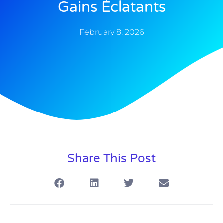
Gains Éclatants
February 8, 2026
Share This Post