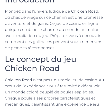
Plongez dans l’univers ludique de
Chicken Road
,
où chaque virage sur ce chemin est une promesse
d’aventure et de gains. Ce jeu de casino en ligne
unique combine le charme du monde animalier
avec l’excitation du jeu. Préparez-vous à découvrir
comment ces gallinacés peuvent vous mener vers
de grandes récompenses.
Le concept du jeu
Chicken Road
Chicken Road
n’est pas un simple jeu de casino. Au
cœur de l’expérience, vous êtes invité à découvrir
un monde coloré peuplé de poules espiègles.
Chaque poule a ses propres caractéristiques et
mécaniques, garantissant une expérience de jeu