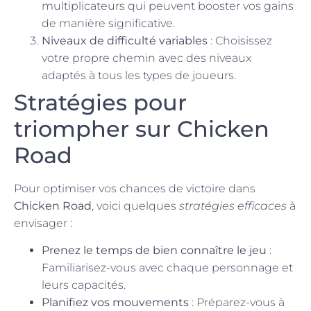
multiplicateurs qui peuvent booster vos gains
de manière significative.
Niveaux de difficulté variables
: Choisissez
votre propre chemin avec des niveaux
adaptés à tous les types de joueurs.
Stratégies pour
triompher sur Chicken
Road
Pour optimiser vos chances de victoire dans
Chicken Road
, voici quelques
stratégies efficaces
à
envisager :
Prenez le temps de bien connaître le jeu
:
Familiarisez-vous avec chaque personnage et
leurs capacités.
Planifiez vos mouvements
: Préparez-vous à