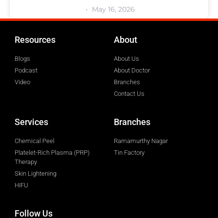
May 16, 2026
Resources
About
Blogs
About Us
Podcast
About Doctor
Video
Branches
Contact Us
Services
Branches
Chemical Peel
Ramamurthy Nagar
Platelet-Rich Plasma (PRP)
Tin Factory
Therapy
Skin Lightening
HIFU
Follow Us