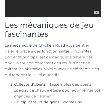
Les mécaniques de jeu
fascinantes
La
mécanique
de
Chicken Road
vous tient en
haleine grâce à des fonctionnalités innovantes.
L’objectif principal est de naviguer à travers des
niveaux tout en collectant des œufs d’or et en
évitant les obstacles. Voici quelques éléments clés
qui rendent le jeu si attractif :
Collecte d’objets
: Rassemblez des objets
spéciaux à chaque étape pour augmenter vos
chances de gagner.
Multiplicateurs de gains
: Profitez de