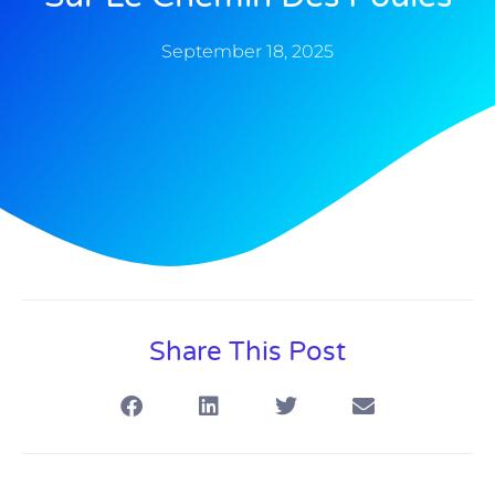
September 18, 2025
Share This Post