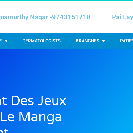
mamurthy Nagar -9743161718
Pai La
E
DERMATOLOGISTS
BRANCHES
PATIE
nt Des Jeux
 Le Manga