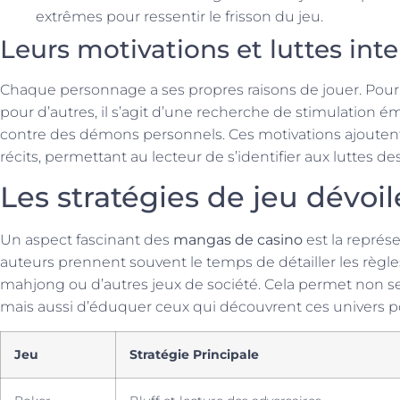
extrêmes pour ressentir le frisson du jeu.
Leurs motivations et luttes int
Chaque personnage a ses propres raisons de jouer. Pour ce
pour d’autres, il s’agit d’une recherche de stimulation
contre des démons personnels. Ces motivations ajoute
récits, permettant au lecteur de s’identifier aux luttes de
Les stratégies de jeu dévoi
Un aspect fascinant des
mangas de casino
est la représe
auteurs prennent souvent le temps de détailler les règles 
mahjong ou d’autres jeux de société. Cela permet non se
mais aussi d’éduquer ceux qui découvrent ces univers po
Jeu
Stratégie Principale