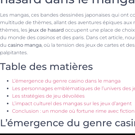
Les mangas, ces bandes dessinées japonaises qui ont c
multitude de thèmes, allant des aventures épiques aux 
thèmes, les
jeux de hasard
occupent une place de choix, 
du monde des
casinos
et des paris. Dans cet article, no
du
casino manga
, où la tension des jeux de cartes et de
palpitantes.
Table des matières
L’émergence du genre casino dans le manga
Les personnages emblématiques de l’univers des j
Les stratégies de jeu dévoilées
L’impact culturel des mangas sur les jeux d’argent
Conclusion : un monde où fortune rime avec fiction
L’émergence du genre cas