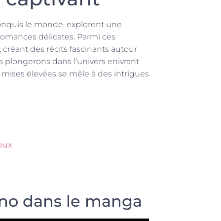
onquis le monde, explorent une
romances délicates. Parmi ces
créant des récits fascinants autour
us plongerons dans l’univers enivrant
s mises élevées se mêle à des intrigues
eux
ino dans le manga