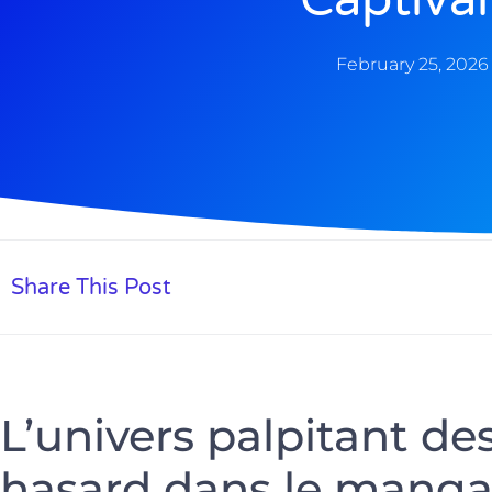
Captiva
February 25, 2026
Share This Post
L’univers palpitant de
hasard dans le manga