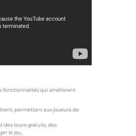
s fonctionnalités qui améliorent
érent, permettant aux joueurs de
 des tours gratuits, des
er le jeu.