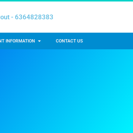
yout - 6364828383
NT INFORMATION
CONTACT US