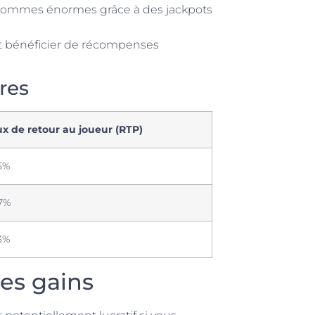
 sommes énormes grâce à des jackpots
t bénéficier de récompenses
res
x de retour au joueur (RTP)
5%
7%
3%
les gains