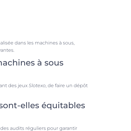
alisée dans les machines à sous,
vantes.
machines à sous
osant des jeux
Slotexo
, de faire un dépôt
sont-elles équitables
des audits réguliers pour garantir