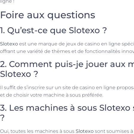
ligne !
Foire aux questions
1. Qu’est-ce que Slotexo ?
Slotexo
est une marque de jeux de casino en ligne spéci
offrant une variété de thèmes et de fonctionnalités inno
2. Comment puis-je jouer aux 
Slotexo ?
Il suffit de s’inscrire sur un site de casino en ligne prop
et de choisir votre machine à sous préférée.
3. Les machines à sous Slotexo 
?
Oui, toutes les machines à sous
Slotexo
sont soumises à 