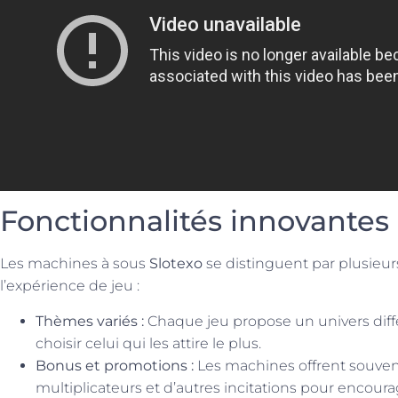
Fonctionnalités innovantes
Les machines à sous
Slotexo
se distinguent par plusieur
l’expérience de jeu :
Thèmes variés :
Chaque jeu propose un univers diff
choisir celui qui les attire le plus.
Bonus et promotions :
Les machines offrent souvent
multiplicateurs et d’autres incitations pour encourag