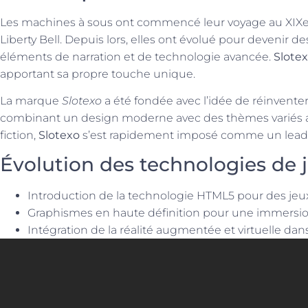
Les machines à sous ont commencé leur voyage au XIXe 
Liberty Bell. Depuis lors, elles ont évolué pour devenir d
éléments de narration et de technologie avancée.
Slote
apportant sa propre touche unique.
La marque
Slotexo
a été fondée avec l’idée de réinventer
combinant un design moderne avec des thèmes variés all
fiction,
Slotexo
s’est rapidement imposé comme un leade
Évolution des technologies de 
Introduction de la technologie HTML5 pour des jeux 
Graphismes en haute définition pour une immersion
Intégration de la réalité augmentée et virtuelle dans