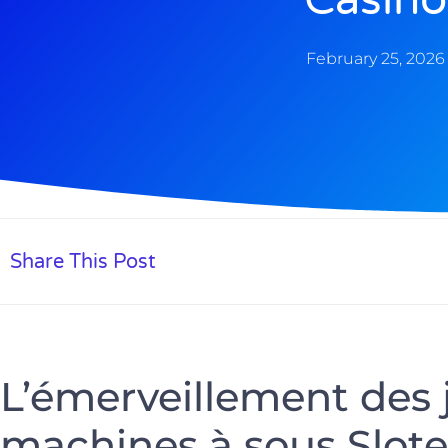
Casino
February 25, 2026
Share This Post
L’émerveillement des 
machines à sous Slote