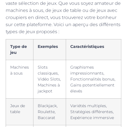
vaste sélection de jeux. Que vous soyez amateur de
machines à sous, de jeux de table ou de jeux avec
croupiers en direct, vous trouverez votre bonheur
sur cette plateforme. Voici un aperçu des différents
types de jeux proposés :
Type de
Exemples
Caractéristiques
jeu
Machines
Slots
Graphismes
à sous
classiques,
impressionnants,
Vidéo Slots,
Fonctionnalités bonus,
Machines à
Gains potentiellement
jackpot
élevés
Jeux de
Blackjack,
Variétés multiples,
table
Roulette,
Stratégies différentes,
Baccarat
Expérience immersive