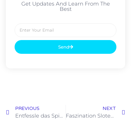
Get Updates And Learn From The
Best
Send
PREVIOUS
NEXT
Entfessle das Spielerlebnis mit dem Winbay Casino Login
Faszination Slotexo Deutschland Entfessle Deine Gewinnträume