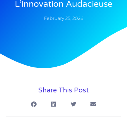
L’innovation Audacieuse
February 25, 2026
Share This Post