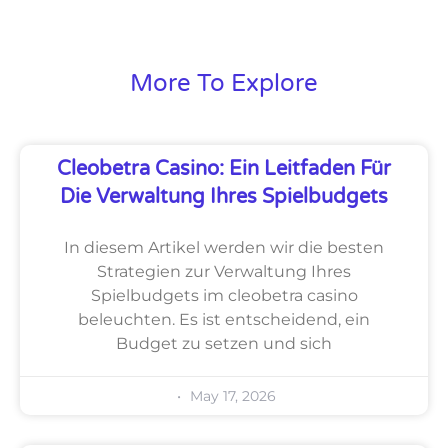
More To Explore
Cleobetra Casino: Ein Leitfaden Für
Die Verwaltung Ihres Spielbudgets
In diesem Artikel werden wir die besten
Strategien zur Verwaltung Ihres
Spielbudgets im cleobetra casino
beleuchten. Es ist entscheidend, ein
Budget zu setzen und sich
May 17, 2026