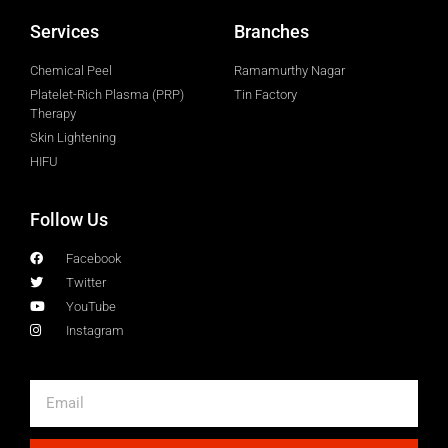
Services
Branches
Chemical Peel
Ramamurthy Nagar
Platelet-Rich Plasma (PRP)
Tin Factory
Therapy
Skin Lightening
HIFU
Follow Us
Facebook
Twitter
YouTube
Instagram