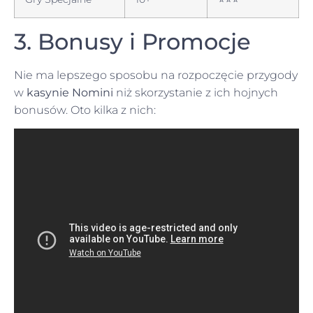
3. Bonusy i Promocje
Nie ma lepszego sposobu na rozpoczęcie przygody
w
kasynie Nomini
niż skorzystanie z ich hojnych
bonusów. Oto kilka z nich: