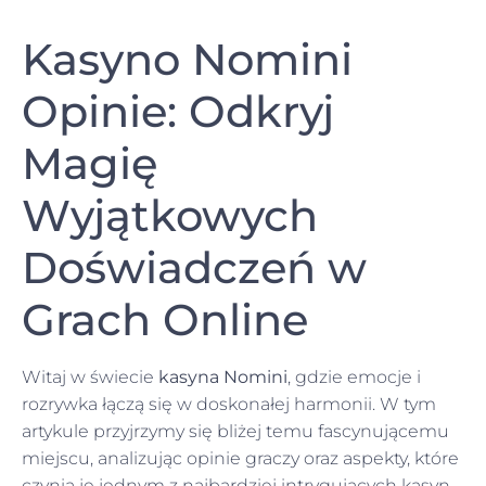
Kasyno Nomini
Opinie: Odkryj
Magię
Wyjątkowych
Doświadczeń w
Grach Online
Witaj w świecie
kasyna Nomini
, gdzie emocje i
rozrywka łączą się w doskonałej harmonii. W tym
artykule przyjrzymy się bliżej temu fascynującemu
miejscu, analizując opinie graczy oraz aspekty, które
czynią je jednym z najbardziej intrygujących kasyn