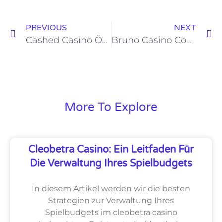
PREVIOUS
NEXT
Cashed Casino Österreich der Geheimtipp für grenzenlosen Nervenkitzel
Bruno Casino Connexion Plongez dans une Expérience Ludique Inédite
More To Explore
Cleobetra Casino: Ein Leitfaden Für
Die Verwaltung Ihres Spielbudgets
In diesem Artikel werden wir die besten
Strategien zur Verwaltung Ihres
Spielbudgets im cleobetra casino