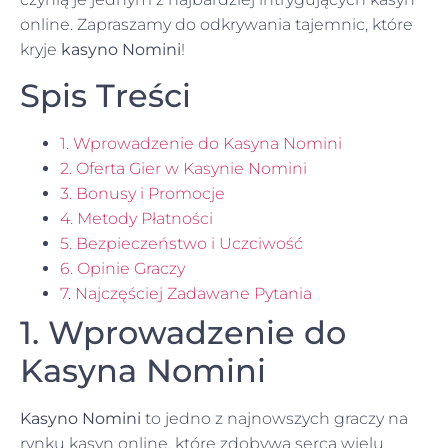
online. Zapraszamy do odkrywania tajemnic, które
kryje
kasyno Nomini
!
Spis Treści
1. Wprowadzenie do Kasyna Nomini
2. Oferta Gier w Kasynie Nomini
3. Bonusy i Promocje
4. Metody Płatności
5. Bezpieczeństwo i Uczciwość
6. Opinie Graczy
7. Najczęściej Zadawane Pytania
1. Wprowadzenie do
Kasyna Nomini
Kasyno Nomini
to jedno z najnowszych graczy na
rynku kasyn online, które zdobywa serca wielu