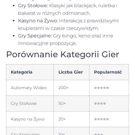
Gry Stołowe:
Klasyki jak blackjack, ruletka i
bakarat w różnych odmianach.
Kasyno na Żywo:
Interakcja z prawdziwymi
krupierami w czasie rzeczywistym.
Gry Specjalne:
Gry bingo, keno oraz inne
innowacyjne propozycje.
Porównanie Kategorii Gier
Kategoria
Liczba Gier
Popularność
Automaty Wideo
200+
⭐⭐⭐⭐⭐
Gry Stołowe
50+
⭐⭐⭐⭐
Kasyno na Żywo
20+
⭐⭐⭐⭐⭐
Gry Specjalne
10+
⭐⭐⭐