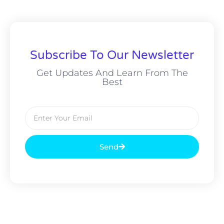
Subscribe To Our Newsletter
Get Updates And Learn From The
Best
Send