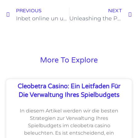
PREVIOUS
NEXT
Inbet online un universo di emozioni e avventure digitali
Unleashing the Power of Inbet Us for Unforgettable Experiences
More To Explore
Cleobetra Casino: Ein Leitfaden Für
Die Verwaltung Ihres Spielbudgets
In diesem Artikel werden wir die besten
Strategien zur Verwaltung Ihres
Spielbudgets im cleobetra casino
beleuchten. Es ist entscheidend, ein