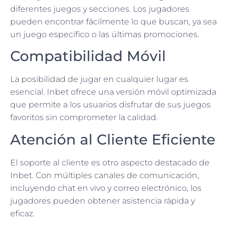
diferentes juegos y secciones. Los jugadores
pueden encontrar fácilmente lo que buscan, ya sea
un juego específico o las últimas promociones.
Compatibilidad Móvil
La posibilidad de jugar en cualquier lugar es
esencial. Inbet ofrece una versión móvil optimizada
que permite a los usuarios disfrutar de sus juegos
favoritos sin comprometer la calidad.
Atención al Cliente Eficiente
El soporte al cliente es otro aspecto destacado de
Inbet. Con múltiples canales de comunicación,
incluyendo chat en vivo y correo electrónico, los
jugadores pueden obtener asistencia rápida y
eficaz.