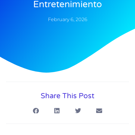
Entretenimiento
February 6, 2026
Share This Post