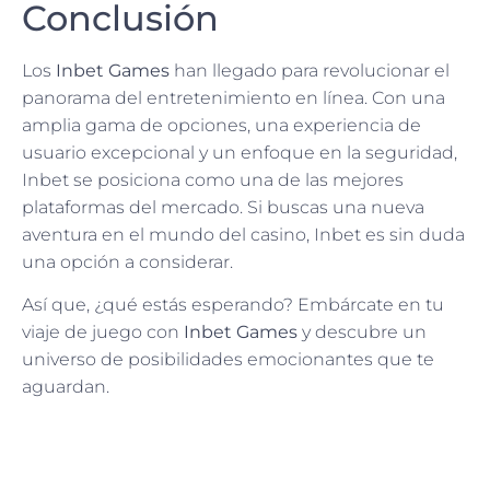
Conclusión
Los
Inbet Games
han llegado para revolucionar el
panorama del entretenimiento en línea. Con una
amplia gama de opciones, una experiencia de
usuario excepcional y un enfoque en la seguridad,
Inbet se posiciona como una de las mejores
plataformas del mercado. Si buscas una nueva
aventura en el mundo del casino, Inbet es sin duda
una opción a considerar.
Así que, ¿qué estás esperando? Embárcate en tu
viaje de juego con
Inbet Games
y descubre un
universo de posibilidades emocionantes que te
aguardan.