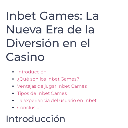
Inbet Games: La
Nueva Era de la
Diversión en el
Casino
Introducción
¿Qué son los Inbet Games?
Ventajas de jugar Inbet Games
Tipos de Inbet Games
La experiencia del usuario en Inbet
Conclusión
Introducción