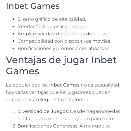
Inbet Games
Diseño gráfico de alta calidad.
Interfaz fácil de usar y navegar.
Amplia variedad de opciones de juego.
Compatibilidad con dispositivos móviles.
Bonificaciones y promociones atractivas.
Ventajas de jugar Inbet
Games
La popularidad de
Inbet Games
no es casualidad;
hay varias ventajas que los jugadores pueden
aprovechar al elegir esta plataforma:
Diversidad de Juegos:
Desde tragamonedas
hasta juegos de mesa, hay algo para todos.
Bonificaciones Generosas:
A menudo se