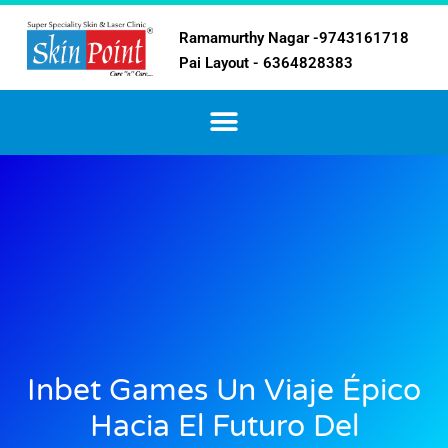
Ramamurthy Nagar -9743161718
Pai Layout - 6364828383
Inbet Games Un Viaje Épico
Hacia El Futuro Del