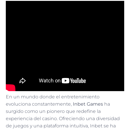
En un mundo donde el entretenimiento
evoluciona constantemente,
Inbet Games
ha
surgido como un pionero que redefine la
experiencia del casino. Ofreciendo una diversidad
de juegos y una plataforma intuitiva, Inbet se ha