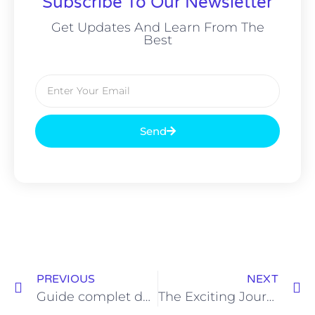
Subscribe To Our Newsletter
Get Updates And Learn From The
Best
Send
PREVIOUS
NEXT
Guide complet du casino en ligne : tout ce que vous devez savoir en 2026
The Exciting Journey of Chance Through Plinko