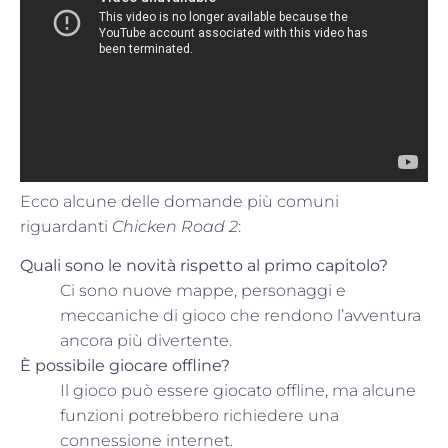
Ecco alcune delle domande più comuni
riguardanti
Chicken Road 2
:
Quali sono le novità rispetto al primo capitolo?
Ci sono nuove mappe, personaggi e
meccaniche di gioco che rendono l’avventura
ancora più divertente.
È possibile giocare offline?
Il gioco può essere giocato offline, ma alcune
funzioni potrebbero richiedere una
connessione internet.