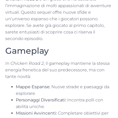
l’immaginazione di molti appassionati di avventure
virtuali. Questo sequel offre nuove sfide e
un’universo espanso che i giocatori possono
esplorare. Se avete già giocato al primo capitolo,
sarete entusiasti di scoprire cosa ci riserva il
secondo episodio.
Gameplay
In
Chicken Road 2
, il gameplay mantiene la stessa
energia frenetica del suo predecessore, ma con
tante novità:
Mappe Espanse:
Nuove strade e paesaggi da
esplorare.
Personaggi Diversificati:
Incontra polli con
abilità uniche.
Missioni Avvincenti:
Completare obiettivi per