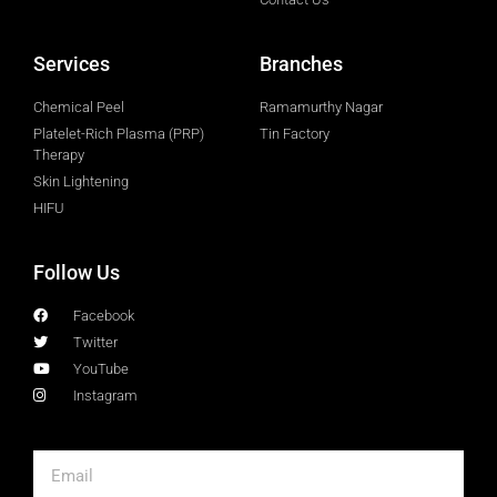
Services
Branches
Chemical Peel
Ramamurthy Nagar
Platelet-Rich Plasma (PRP)
Tin Factory
Therapy
Skin Lightening
HIFU
Follow Us
Facebook
Twitter
YouTube
Instagram