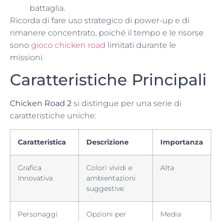
battaglia.
Ricorda di fare uso strategico di power-up e di
rimanere concentrato, poiché il tempo e le risorse
sono
gioco chicken road
limitati durante le
missioni.
Caratteristiche Principali
Chicken Road 2
si distingue per una serie di
caratteristiche uniche:
Caratteristica
Descrizione
Importanza
Grafica
Colori vividi e
Alta
Innovativa
ambientazioni
suggestive
Personaggi
Opzioni per
Media