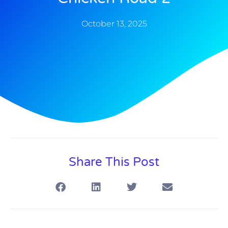
October 13, 2025
Share This Post