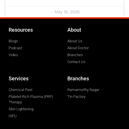
May 16, 2026
Resources
About
Blogs
About Us
Podcast
About Doctor
Video
Branches
Contact Us
Services
Branches
Chemical Peel
Ramamurthy Nagar
Platelet-Rich Plasma (PRP)
Tin Factory
Therapy
Skin Lightening
HIFU