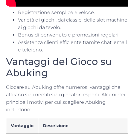
Registrazione semplice e veloce.
Varietà di giochi, dai classici delle slot machine
ai giochi da tavolo.
Bonus di benvenuto e promozioni regolari.
Assistenza clienti efficiente tramite chat, email
e telefono.
Vantaggi del Gioco su
Abuking
Giocare su Abuking offre numerosi vantaggi che
attirano sia i neofiti sia i giocatori esperti. Alcuni dei
principali motivi per cui scegliere Abuking
includono:
Vantaggio
Descrizione