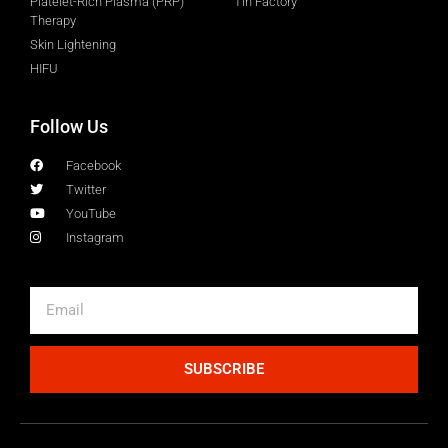
Platelet-Rich Plasma (PRP)
Tin Factory
Therapy
Skin Lightening
HIFU
Follow Us
Facebook
Twitter
YouTube
Instagram
SUBSCRIBE