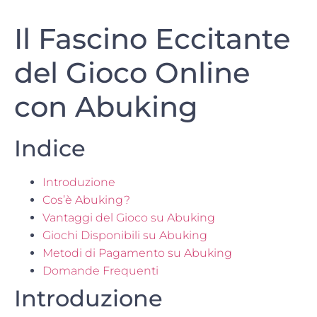
Il Fascino Eccitante
del Gioco Online
con Abuking
Indice
Introduzione
Cos’è Abuking?
Vantaggi del Gioco su Abuking
Giochi Disponibili su Abuking
Metodi di Pagamento su Abuking
Domande Frequenti
Introduzione