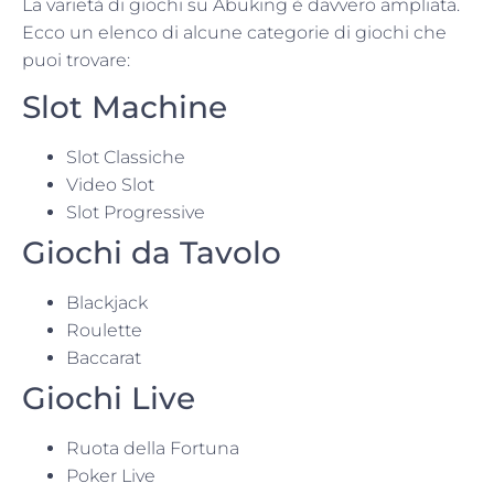
La varietà di giochi su Abuking è davvero ampliata.
Ecco un elenco di alcune categorie di giochi che
puoi trovare:
Slot Machine
Slot Classiche
Video Slot
Slot Progressive
Giochi da Tavolo
Blackjack
Roulette
Baccarat
Giochi Live
Ruota della Fortuna
Poker Live