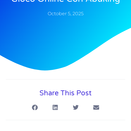
October 5, 2025
Share This Post