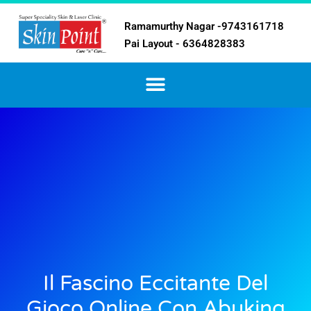
Ramamurthy Nagar -9743161718
Pai Layout - 6364828383
Il Fascino Eccitante Del
Gioco Online Con Abuking