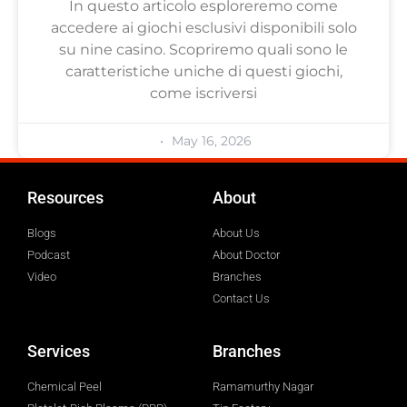
In questo articolo esploreremo come
accedere ai giochi esclusivi disponibili solo
su nine casino. Scopriremo quali sono le
caratteristiche uniche di questi giochi,
come iscriversi
May 16, 2026
Resources
About
Blogs
About Us
Podcast
About Doctor
Video
Branches
Contact Us
Services
Branches
Chemical Peel
Ramamurthy Nagar