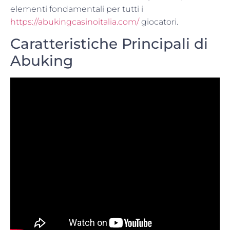
elementi fondamentali per tutti i
https://abukingcasinoitalia.com/
giocatori.
Caratteristiche Principali di
Abuking