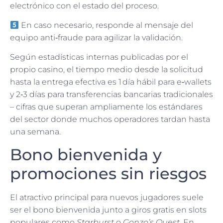
electrónico con el estado del proceso.
En caso necesario, responde al mensaje del
equipo anti‑fraude para agilizar la validación.
Según estadísticas internas publicadas por el
propio casino, el tiempo medio desde la solicitud
hasta la entrega efectiva es 1 día hábil para e‑wallets
y 2‑3 días para transferencias bancarias tradicionales
– cifras que superan ampliamente los estándares
del sector donde muchos operadores tardan hasta
una semana.
Bono bienvenida y
promociones sin riesgos
El atractivo principal para nuevos jugadores suele
ser el bono bienvenida junto a giros gratis en slots
populares como
Starburst
o
Gonzo’s Quest
. En