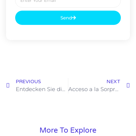
Send
PREVIOUS
NEXT
Entdecken Sie die Welt von Play Fortuna Casino und gewinnen Sie groß
Acceso a la Sorpresa del Jackpotjoy
More To Explore