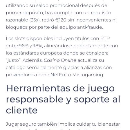
utilizando su saldo promocional después del
primer depósito; tras cumplir con un requisito
razonable (35x), retiró €120 sin inconvenientes ni
bloqueos por parte del equipo anti‑fraude.
Los slots disponibles incluyen títulos con RTP
entre 96% y 98%, alineándose perfectamente con
los estándares europeos donde se considera
“justo”. Además,
Casino Online
actualiza su
catálogo semanalmente gracias a alianzas con
proveedores como NetEnt o Microgaming.
Herramientas de juego
responsable y soporte al
cliente
Jugar seguro también implica cuidar tu bienestar