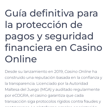
Guía definitiva para
la protección de
pagos y seguridad
financiera en Casino
Online
Desde su lanzamiento en 2019,
Casino Online
ha
construido una reputación basada en la confianza y
la transparencia. Licenciado por la Autoridad
Maltesa del Juego (MGA) y auditado regularmente
por eCOGRA, el casino garantiza que cada
transacción siga protocolos rígidos contra fraudes y