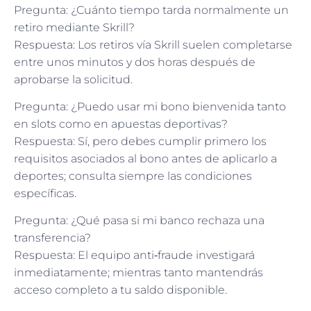
Pregunta: ¿Cuánto tiempo tarda normalmente un
retiro mediante Skrill?
Respuesta: Los retiros vía Skrill suelen completarse
entre unos minutos y dos horas después de
aprobarse la solicitud.
Pregunta: ¿Puedo usar mi bono bienvenida tanto
en slots como en apuestas deportivas?
Respuesta: Sí, pero debes cumplir primero los
requisitos asociados al bono antes de aplicarlo a
deportes; consulta siempre las condiciones
específicas.
Pregunta: ¿Qué pasa si mi banco rechaza una
transferencia?
Respuesta: El equipo anti‑fraude investigará
inmediatamente; mientras tanto mantendrás
acceso completo a tu saldo disponible.