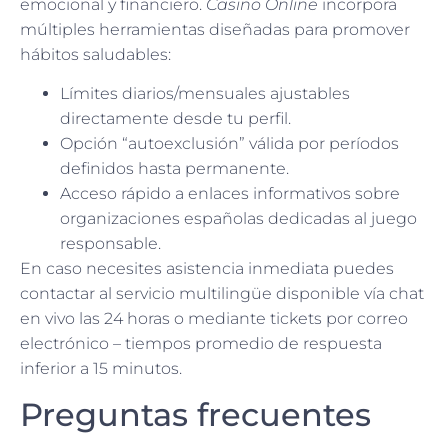
emocional y financiero.
Casino Online
incorpora
múltiples herramientas diseñadas para promover
hábitos saludables:
Límites diarios/mensuales ajustables
directamente desde tu perfil.
Opción “autoexclusión” válida por períodos
definidos hasta permanente.
Acceso rápido a enlaces informativos sobre
organizaciones españolas dedicadas al juego
responsable.
En caso necesites asistencia inmediata puedes
contactar al servicio multilingüe disponible vía chat
en vivo las 24 horas o mediante tickets por correo
electrónico – tiempos promedio de respuesta
inferior a 15 minutos.
Preguntas frecuentes