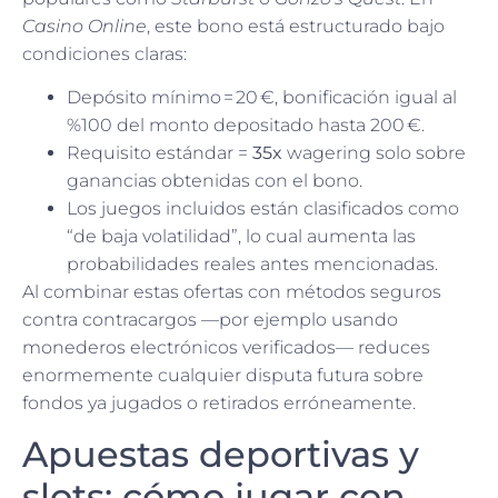
Casino Online
, este bono está estructurado bajo
condiciones claras:
Depósito mínimo = 20 €, bonificación igual al
%100 del monto depositado hasta 200 €.
Requisito estándar =
35x
wagering solo sobre
ganancias obtenidas con el bono.
Los juegos incluidos están clasificados como
“de baja volatilidad”, lo cual aumenta las
probabilidades reales antes mencionadas.
Al combinar estas ofertas con métodos seguros
contra contracargos —por ejemplo usando
monederos electrónicos verificados— reduces
enormemente cualquier disputa futura sobre
fondos ya jugados o retirados erróneamente.
Apuestas deportivas y
slots: cómo jugar con