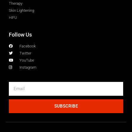
Therapy
Skin Lightening
HIFU
Follow Us
Facebook
Twitter
YouTube
Instagram
SUBSCRIBE