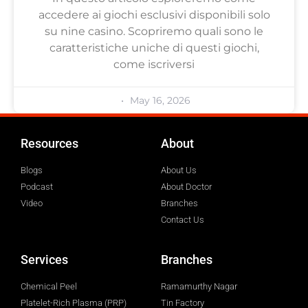
accedere ai giochi esclusivi disponibili solo
su nine casino. Scopriremo quali sono le
caratteristiche uniche di questi giochi,
come iscriversi
May 16, 2026
Resources
About
Blogs
About Us
Podcast
About Doctor
Video
Branches
Contact Us
Services
Branches
Chemical Peel
Ramamurthy Nagar
Platelet-Rich Plasma (PRP)
Tin Factory