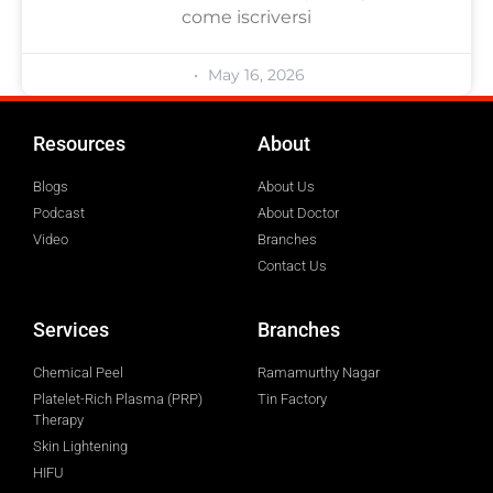
come iscriversi
May 16, 2026
Resources
About
Blogs
About Us
Podcast
About Doctor
Video
Branches
Contact Us
Services
Branches
Chemical Peel
Ramamurthy Nagar
Platelet-Rich Plasma (PRP)
Tin Factory
Therapy
Skin Lightening
HIFU