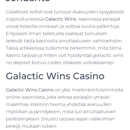
Galaktiset voitot ovat tulossa! Avaruuden syvyyksistä
inspiroituneessa
Galactic Wins
-kasinossa pelaajat
voivat kokeilla onneaan ja voittaa suuria palkintoja.
Erityisesti ilman talletusta saatavat bonukset
tekevät tästä kasinosta ainutlaatuisen vaihtoehdon.
Tässä artikkelissa tutkimme tarkemmin, mitä tämä
kasino tarjoaa ja miten voit hyödyntää
galactic wins
no deposit bonus codes
ollaksesi voitokkaampi.
Galactic Wins Casino
Galactic Wins Casino
on yksi mielenkiintoisimmista
online-kasinoista, joka vetoaa pelaajiin ympäri
maailmaa. Kasinon teema yhdistää avaruuden
mystiikan ja jännityksen, mikä luo ainutlaatuisen
pelielämyksen. Sivusto tarjoaa laajan valikoiman
pelejä, mukaan lukien: