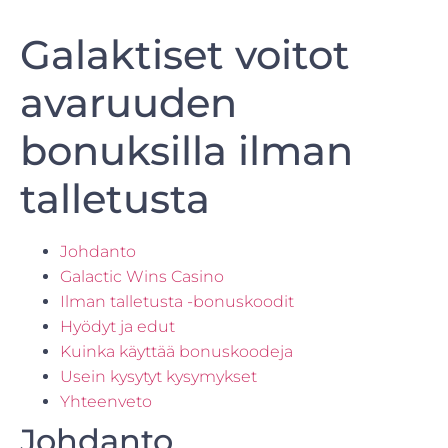
Galaktiset voitot
avaruuden
bonuksilla ilman
talletusta
Johdanto
Galactic Wins Casino
Ilman talletusta -bonuskoodit
Hyödyt ja edut
Kuinka käyttää bonuskoodeja
Usein kysytyt kysymykset
Yhteenveto
Johdanto