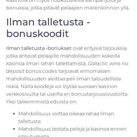
Kasinolla on myös houkuttelevia kampanjoita ja
bonuksia, jotka pitävät pelaajien mielenkiinnon yllä.
Ilman talletusta -
bonuskoodit
Ilman talletusta -bonukset
ovat erityisiä tarjouksia,
jotka antavat pelaajille mahdollisuuden kokeilla
kasinoa ilman rahan tallettamista.
Galactic wins no
deposit bonus codes
tarjoavat erinomaisen
mahdollisuuden aloittaa peli ilman taloudellista
riskiä. Näitä koodeja voi löytää suoraan kasinon
verkkosivuilta tai useilta eri bonustarjoussivustoilta.
Yksi tärkeimmistä eduista on:
Mahdollisuus voittaa oikeaa rahaa ilman
talletusta
Mahdollisuus testata pelejä ja kasinoa ennen
sitoutumista