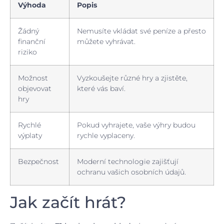
Výhoda
Popis
Žádný
Nemusíte vkládat své peníze a přesto
finanční
můžete vyhrávat.
riziko
Možnost
Vyzkoušejte různé hry a zjistěte,
objevovat
které vás baví.
hry
Rychlé
Pokud vyhrajete, vaše výhry budou
výplaty
rychle vyplaceny.
Bezpečnost
Moderní technologie zajišťují
ochranu vašich osobních údajů.
Jak začít hrát?