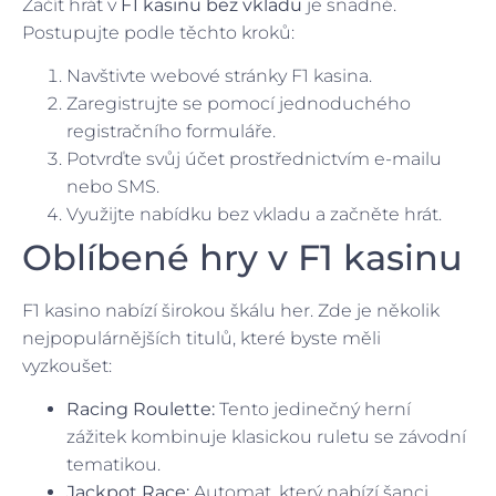
Začít hrát v
F1 kasinu bez vkladu
je snadné.
Postupujte podle těchto kroků:
Navštivte webové stránky F1 kasina.
Zaregistrujte se pomocí jednoduchého
registračního formuláře.
Potvrďte svůj účet prostřednictvím e-mailu
nebo SMS.
Využijte nabídku bez vkladu a začněte hrát.
Oblíbené hry v F1 kasinu
F1 kasino nabízí širokou škálu her. Zde je několik
nejpopulárnějších titulů, které byste měli
vyzkoušet:
Racing Roulette:
Tento jedinečný herní
zážitek kombinuje klasickou ruletu se závodní
tematikou.
Jackpot Race:
Automat, který nabízí šanci