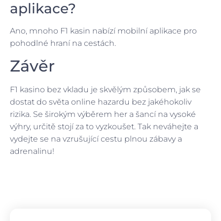
aplikace?
Ano, mnoho F1 kasin nabízí mobilní aplikace pro
pohodlné hraní na cestách.
Závěr
F1 kasino bez vkladu je skvělým způsobem, jak se
dostat do světa online hazardu bez jakéhokoliv
rizika. Se širokým výběrem her a šancí na vysoké
výhry, určitě stojí za to vyzkoušet. Tak neváhejte a
vydejte se na vzrušující cestu plnou zábavy a
adrenalinu!