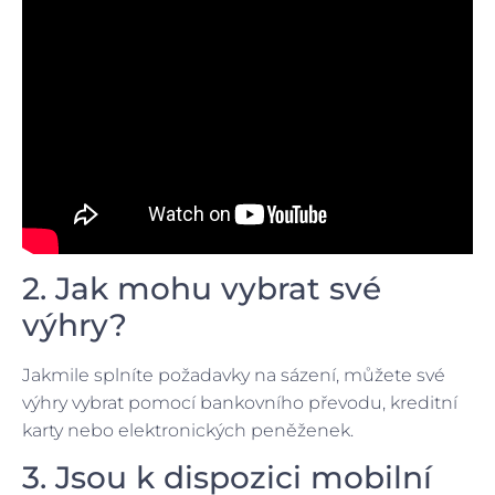
2. Jak mohu vybrat své
výhry?
Jakmile splníte požadavky na sázení, můžete své
výhry vybrat pomocí bankovního převodu, kreditní
karty nebo elektronických peněženek.
3. Jsou k dispozici mobilní