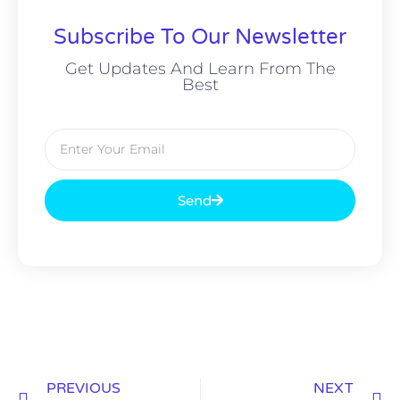
Subscribe To Our Newsletter
Get Updates And Learn From The
Best
Send
PREVIOUS
NEXT