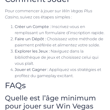
Pour commencer à jouer sur
Win Vegas Plus
Casino
, suivez ces étapes simples :
Créer un Compte :
Inscrivez-vous en
remplissant un formulaire d’inscription rapide.
Faire un Dépôt :
Choisissez votre méthode de
paiement préférée et alimentez votre solde.
Explorer les Jeux :
Naviguez dans la
bibliothèque de jeux et choisissez celui qui
vous plaît.
Jouer et Gagner :
Appliquez vos stratégies et
profitez du gameplay excitant.
FAQs
Quelle est l’âge minimum
pour jouer sur Win Vegas