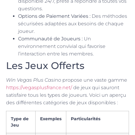
disponible 24/7, prête à répondre à toutes vos
questions.
Options de Paiement Variées :
Des méthodes
sécurisées adaptées aux besoins de chaque
joueur.
Communauté de Joueurs :
Un
environnement convivial qui favorise
l’interaction entre les membres.
Les Jeux Offerts
Win Vegas Plus Casino
propose une vaste gamme
https://vegasplusfrance.net/
de jeux qui sauront
satisfaire tous les types de joueurs. Voici un aperçu
des différentes catégories de jeux disponibles :
Type de
Exemples
Particularités
Jeu