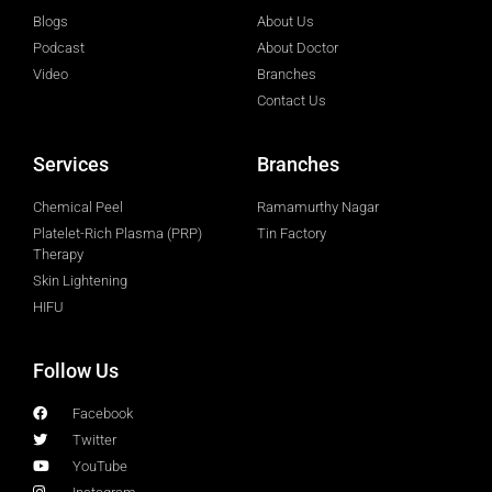
Blogs
About Us
Podcast
About Doctor
Video
Branches
Contact Us
Services
Branches
Chemical Peel
Ramamurthy Nagar
Platelet-Rich Plasma (PRP)
Tin Factory
Therapy
Skin Lightening
HIFU
Follow Us
Facebook
Twitter
YouTube