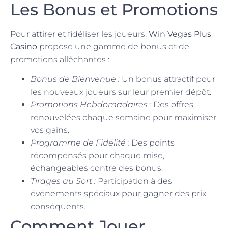
Les Bonus et Promotions
Pour attirer et fidéliser les joueurs,
Win Vegas Plus
Casino
propose une gamme de bonus et de
promotions alléchantes :
Bonus de Bienvenue :
Un bonus attractif pour
les nouveaux joueurs sur leur premier dépôt.
Promotions Hebdomadaires :
Des offres
renouvelées chaque semaine pour maximiser
vos gains.
Programme de Fidélité :
Des points
récompensés pour chaque mise,
échangeables contre des bonus.
Tirages au Sort :
Participation à des
événements spéciaux pour gagner des prix
conséquents.
Comment Jouer