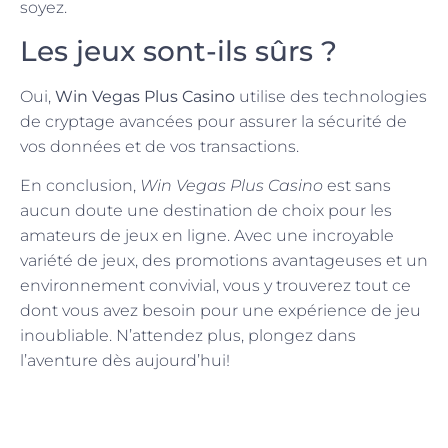
soyez.
Les jeux sont-ils sûrs ?
Oui,
Win Vegas Plus Casino
utilise des technologies
de cryptage avancées pour assurer la sécurité de
vos données et de vos transactions.
En conclusion,
Win Vegas Plus Casino
est sans
aucun doute une destination de choix pour les
amateurs de jeux en ligne. Avec une incroyable
variété de jeux, des promotions avantageuses et un
environnement convivial, vous y trouverez tout ce
dont vous avez besoin pour une expérience de jeu
inoubliable. N’attendez plus, plongez dans
l’aventure dès aujourd’hui!