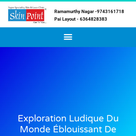
Ramamurthy Nagar -9743161718
Pai Layout - 6364828383
Exploration Ludique Du
Monde Éblouissant De