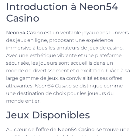
Introduction à Neon54
Casino
Neon54 Casino
est un véritable joyau dans l’univers
des jeux en ligne, proposant une expérience
immersive à tous les amateurs de jeux de casino.
Avec une esthétique vibrante et une plateforme
sécurisée, les joueurs sont accueillis dans un
monde de divertissement et d’excitation. Grâce à sa
large gamme de jeux, sa convivialité et ses offres
attrayantes,
Neon54 Casino
se distingue comme
une destination de choix pour les joueurs du
monde entier.
Jeux Disponibles
Au cœur de l’offre de
Neon54 Casino
, se trouve une