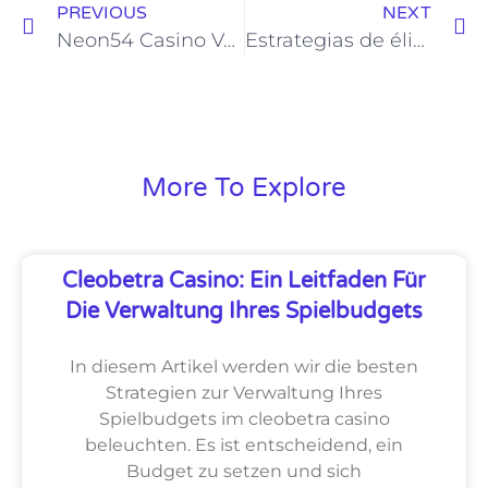
PREVIOUS
NEXT
Neon54 Casino Valon Loisto pelikokemuksessa
Estrategias de élite para maximizar recompensas en Casino Online y apuestas deportivas
More To Explore
Cleobetra Casino: Ein Leitfaden Für
Die Verwaltung Ihres Spielbudgets
In diesem Artikel werden wir die besten
Strategien zur Verwaltung Ihres
Spielbudgets im cleobetra casino
beleuchten. Es ist entscheidend, ein
Budget zu setzen und sich