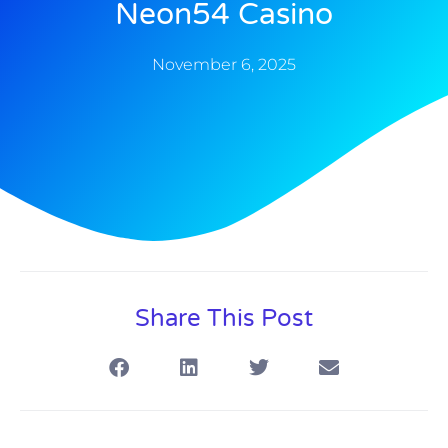
Neon54 Casino
November 6, 2025
Share This Post