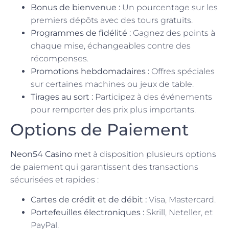
Bonus de bienvenue :
Un pourcentage sur les
premiers dépôts avec des tours gratuits.
Programmes de fidélité :
Gagnez des points à
chaque mise, échangeables contre des
récompenses.
Promotions hebdomadaires :
Offres spéciales
sur certaines machines ou jeux de table.
Tirages au sort :
Participez à des événements
pour remporter des prix plus importants.
Options de Paiement
Neon54 Casino
met à disposition plusieurs options
de paiement qui garantissent des transactions
sécurisées et rapides :
Cartes de crédit et de débit :
Visa, Mastercard.
Portefeuilles électroniques :
Skrill, Neteller, et
PayPal.