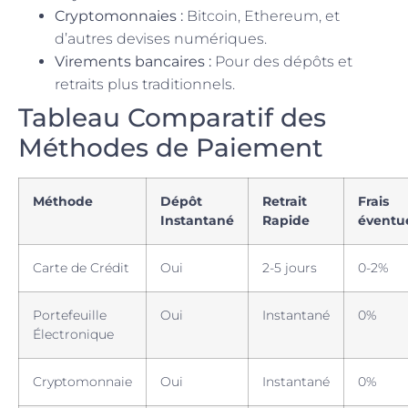
Cryptomonnaies :
Bitcoin, Ethereum, et
d’autres devises numériques.
Virements bancaires :
Pour des dépôts et
retraits plus traditionnels.
Tableau Comparatif des
Méthodes de Paiement
Méthode
Dépôt
Retrait
Frais
Instantané
Rapide
éventu
Carte de Crédit
Oui
2-5 jours
0-2%
Portefeuille
Oui
Instantané
0%
Électronique
Cryptomonnaie
Oui
Instantané
0%