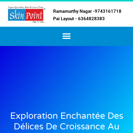
Ramamurthy Nagar -9743161718
Pai Layout - 6364828383
Exploration Enchantée Des
Délices De Croissance Au