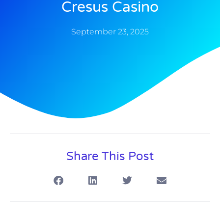
Cresus Casino
September 23, 2025
Share This Post