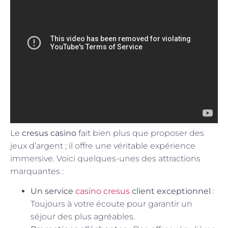
Le
cresus casino
fait bien plus que proposer des
jeux d’argent ; il offre une véritable expérience
immersive. Voici quelques-unes des attractions
marquantes :
Un service
casino cresus
client exceptionnel
:
Toujours à votre écoute pour garantir un
séjour des plus agréables.