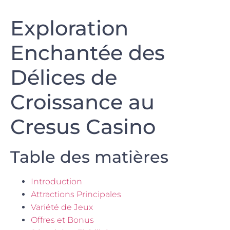
Exploration
Enchantée des
Délices de
Croissance au
Cresus Casino
Table des matières
Introduction
Attractions Principales
Variété de Jeux
Offres et Bonus