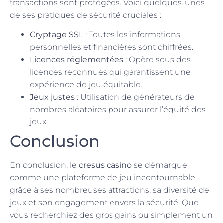
transactions sont protégées. Voici quelques-unes
de ses pratiques de sécurité cruciales :
Cryptage SSL
: Toutes les informations
personnelles et financières sont chiffrées.
Licences réglementées
: Opère sous des
licences reconnues qui garantissent une
expérience de jeu équitable.
Jeux justes
: Utilisation de générateurs de
nombres aléatoires pour assurer l’équité des
jeux.
Conclusion
En conclusion, le
cresus casino
se démarque
comme une plateforme de jeu incontournable
grâce à ses nombreuses attractions, sa diversité de
jeux et son engagement envers la sécurité. Que
vous recherchiez des gros gains ou simplement un