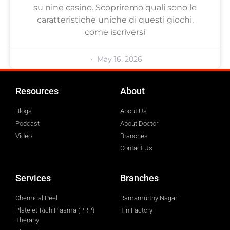
su nine casino. Scopriremo quali sono le
caratteristiche uniche di questi giochi,
come iscriversi
May 16, 2026
Resources
About
Blogs
About Us
Podcast
About Doctor
Video
Branches
Contact Us
Services
Branches
Chemical Peel
Ramamurthy Nagar
Platelet-Rich Plasma (PRP)
Tin Factory
Therapy