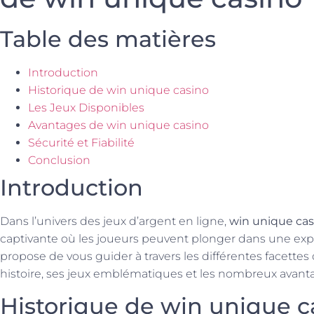
Table des matières
Introduction
Historique de win unique casino
Les Jeux Disponibles
Avantages de win unique casino
Sécurité et Fiabilité
Conclusion
Introduction
Dans l’univers des jeux d’argent en ligne,
win unique cas
captivante où les joueurs peuvent plonger dans une expé
propose de vous guider à travers les différentes facette
histoire, ses jeux emblématiques et les nombreux avantag
Historique de win unique c