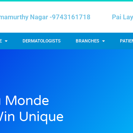
mamurthy Nagar -9743161718
Pai La
E
DERMATOLOGISTS
BRANCHES
PATIE
u Monde
in Unique