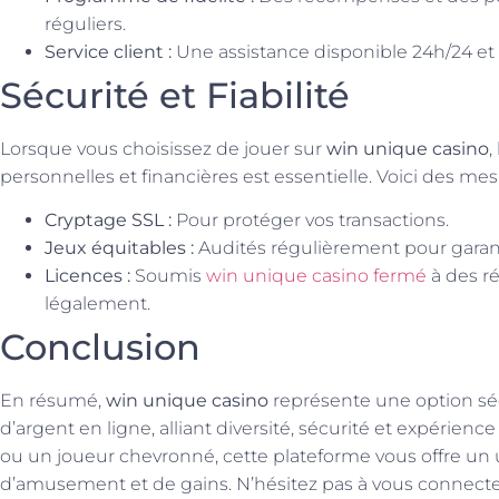
réguliers.
Service client :
Une assistance disponible 24h/24 et 
Sécurité et Fiabilité
Lorsque vous choisissez de jouer sur
win unique casino
,
personnelles et financières est essentielle. Voici des mesu
Cryptage SSL :
Pour protéger vos transactions.
Jeux équitables :
Audités régulièrement pour garant
Licences :
Soumis
win unique casino fermé
à des ré
légalement.
Conclusion
En résumé,
win unique casino
représente une option sé
d’argent en ligne, alliant diversité, sécurité et expérienc
ou un joueur chevronné, cette plateforme vous offre un 
d’amusement et de gains. N’hésitez pas à vous connecter