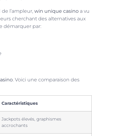
d de l’ampleur,
win unique casino
a vu
eurs cherchant des alternatives aux
 se démarquer par:
e
asino
. Voici une comparaison des
Caractéristiques
Jackpots élevés, graphismes
accrochants