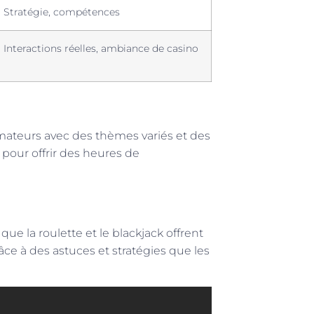
Stratégie, compétences
Interactions réelles, ambiance de casino
amateurs avec des thèmes variés et des
pour offrir des heures de
 que la roulette et le blackjack offrent
âce à des astuces et stratégies que les