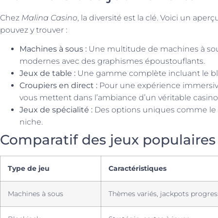
Chez
Malina Casino
, la diversité est la clé. Voici un ape
pouvez y trouver :
Machines à sous :
Une multitude de machines à sous
modernes avec des graphismes époustouflants.
Jeux de table :
Une gamme complète incluant le blackj
Croupiers en direct :
Pour une expérience immersive,
vous mettent dans l’ambiance d’un véritable casino
Jeux de spécialité :
Des options uniques comme le ke
niche.
Comparatif des jeux populaires
Type de jeu
Caractéristiques
Machines à sous
Thèmes variés, jackpots progres