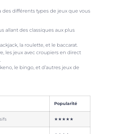
rçu des différents types de jeux que vous
 allant des classiques aux plus
ack, la roulette, et le baccarat.
 les jeux avec croupiers en direct
.
no, le bingo, et d’autres jeux de
Popularité
sifs
★★★★★