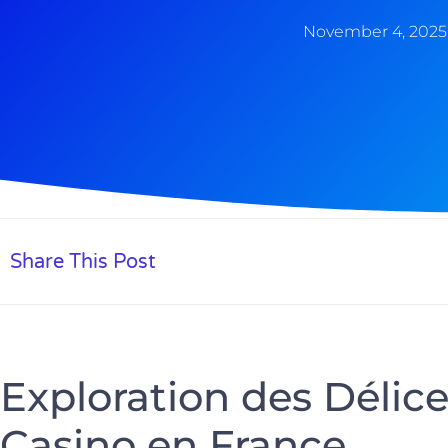
November 4, 2025
Share This Post
Exploration des Délic
Casino en France