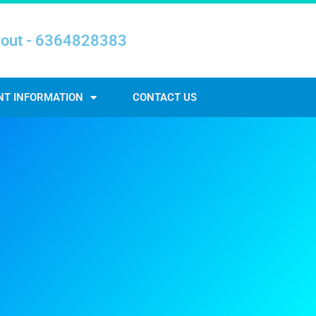
yout - 6364828383
NT INFORMATION
CONTACT US