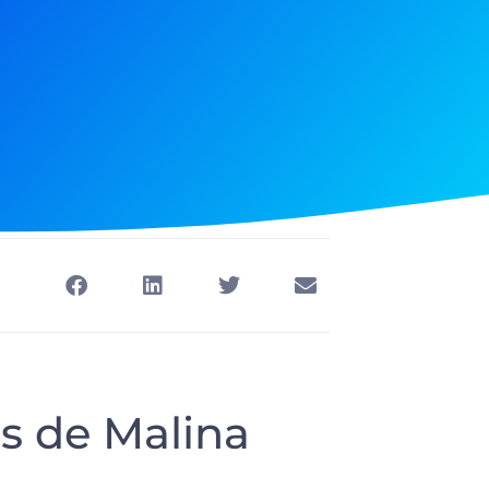
es de Malina