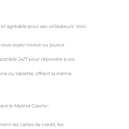
t agréable pour ses utilisateurs. Voici
e vous soyez novice ou joueur
ponible 24/7 pour répondre à vos
one ou tablette, offrant la même
ant le
Malina Casino
:
nt les cartes de crédit, les