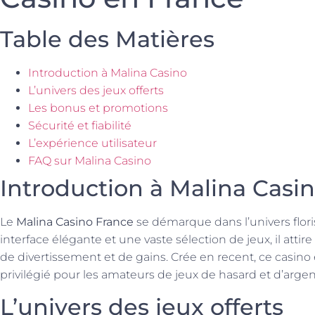
Table des Matières
Introduction à Malina Casino
L’univers des jeux offerts
Les bonus et promotions
Sécurité et fiabilité
L’expérience utilisateur
FAQ sur Malina Casino
Introduction à Malina Casi
Le
Malina Casino France
se démarque dans l’univers flori
interface élégante et une vaste sélection de jeux, il att
de divertissement et de gains. Crée en recent, ce casin
privilégié pour les amateurs de jeux de hasard et d’argen
L’univers des jeux offerts