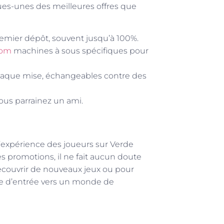
ues-unes des meilleures offres que
emier dépôt, souvent jusqu’à 100%.
com
machines à sous spécifiques pour
aque mise, échangeables contre des
us parrainez un ami.
 l’expérience des joueurs sur Verde
s promotions, il ne fait aucun doute
écouvrir de nouveaux jeux ou pour
te d’entrée vers un monde de