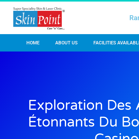
Ra
HOME
ABOUT US
FACILITIES AVAILABL
Exploration Des
Étonnants Du Bo