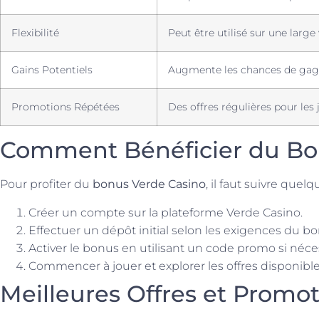
Flexibilité
Peut être utilisé sur une large 
Gains Potentiels
Augmente les chances de gagn
Promotions Répétées
Des offres régulières pour les 
Comment Bénéficier du Bo
Pour profiter du
bonus Verde Casino
, il faut suivre quel
Créer un compte sur la plateforme Verde Casino.
Effectuer un dépôt initial selon les exigences du bo
Activer le bonus en utilisant un code promo si néces
Commencer à jouer et explorer les offres disponible
Meilleures Offres et Promo