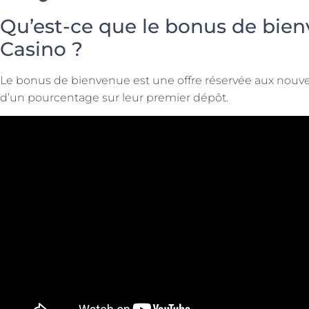
Qu’est-ce que le bonus de bie
Casino ?
Le bonus de bienvenue est une offre réservée aux nouve
d’un pourcentage sur leur premier dépôt.