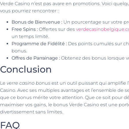
Verde Casino n’est pas avare en promotions. Voici quelq
vous pourriez rencontrer :
Bonus de Bienvenue :
Un pourcentage sur votre pr
Free Spins :
Offertes sur des
verdecasinobelgique.
un temps limité.
Programme de Fidélité :
Des points cumulés sur ch
bonus.
Offres de Parrainage :
Obtenez des bonus lorsque vo
Conclusion
Le
verre casino bonus
est un outil puissant qui amplifie
Casino. Avec ses multiples avantages et l’ensemble de se
que ce bonus mérite votre attention. Que ce soit pour d
maximiser vos gains, le bonus Verde Casino est une por
divertissement sans limites.
FAQ