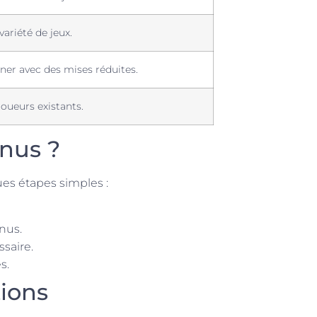
variété de jeux.
er avec des mises réduites.
joueurs existants.
nus ?
ques étapes simples :
nus.
saire.
s.
tions