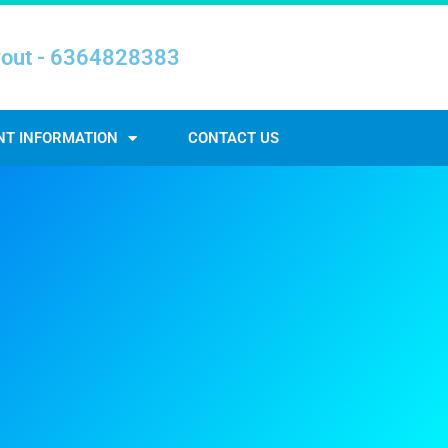
yout - 6364828383
NT INFORMATION
CONTACT US