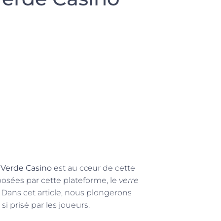
t
Verde Casino
est au cœur de cette
posées par cette plateforme, le
verre
. Dans cet article, nous plongerons
si prisé par les joueurs.