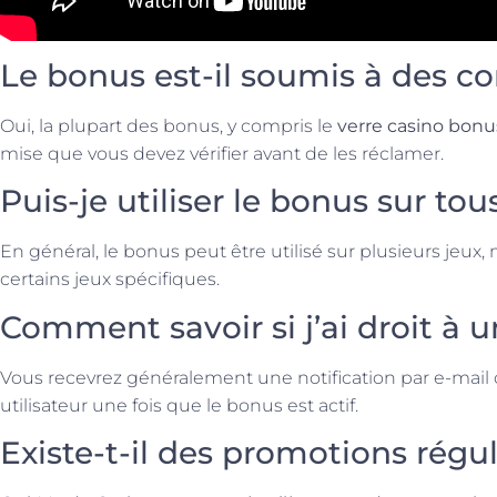
Le bonus est-il soumis à des co
Oui, la plupart des bonus, y compris le
verre casino bonu
mise que vous devez vérifier avant de les réclamer.
Puis-je utiliser le bonus sur tous
En général, le bonus peut être utilisé sur plusieurs jeux, m
certains jeux spécifiques.
Comment savoir si j’ai droit à 
Vous recevrez généralement une notification par e-mail
utilisateur une fois que le bonus est actif.
Existe-t-il des promotions régul