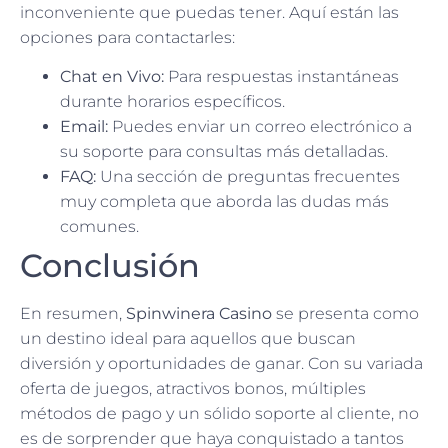
inconveniente que puedas tener. Aquí están las
opciones para contactarles:
Chat en Vivo:
Para respuestas instantáneas
durante horarios específicos.
Email:
Puedes enviar un correo electrónico a
su soporte para consultas más detalladas.
FAQ:
Una sección de preguntas frecuentes
muy completa que aborda las dudas más
comunes.
Conclusión
En resumen,
Spinwinera Casino
se presenta como
un destino ideal para aquellos que buscan
diversión y oportunidades de ganar. Con su variada
oferta de juegos, atractivos bonos, múltiples
métodos de pago y un sólido soporte al cliente, no
es de sorprender que haya conquistado a tantos