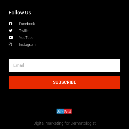
Follow Us
Facebook
Twitter
YouTube
Instagram
SUBSCRIBE
Digital marketing for Dermatologist