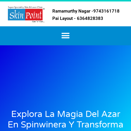
Ramamurthy Nagar -9743161718
Pai Layout - 6364828383
Explora La Magia Del Azar
En Spinwinera Y Transforma