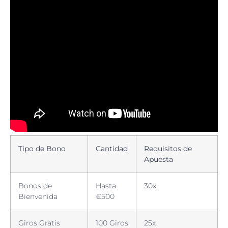
Tipo de Bono
Cantidad
Requisitos de
Apuesta
Bonos de
Hasta
30x
Bienvenida
€500
Giros Gratis
100 Giros
25x