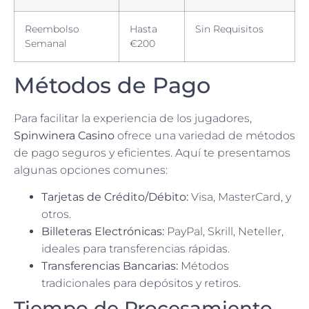
Reembolso
Hasta
Sin Requisitos
Semanal
€200
Métodos de Pago
Para facilitar la experiencia de los jugadores,
Spinwinera Casino
ofrece una variedad de métodos
de pago seguros y eficientes. Aquí te presentamos
algunas opciones comunes:
Tarjetas de Crédito/Débito:
Visa, MasterCard, y
otros.
Billeteras Electrónicas:
PayPal, Skrill, Neteller,
ideales para transferencias rápidas.
Transferencias Bancarias:
Métodos
tradicionales para depósitos y retiros.
Tiempo de Procesamiento