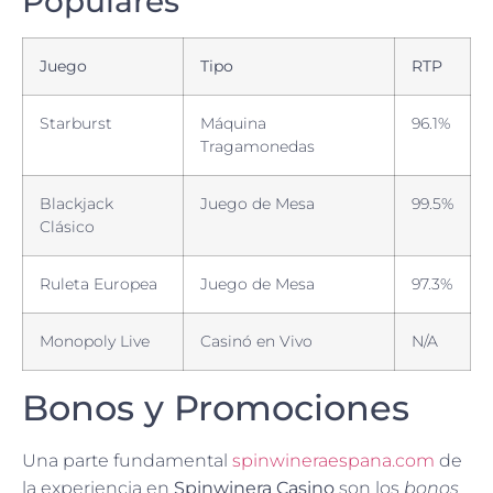
Populares
Juego
Tipo
RTP
Starburst
Máquina
96.1%
Tragamonedas
Blackjack
Juego de Mesa
99.5%
Clásico
Ruleta Europea
Juego de Mesa
97.3%
Monopoly Live
Casinó en Vivo
N/A
Bonos y Promociones
Una parte fundamental
spinwineraespana.com
de
la experiencia en
Spinwinera Casino
son los
bonos