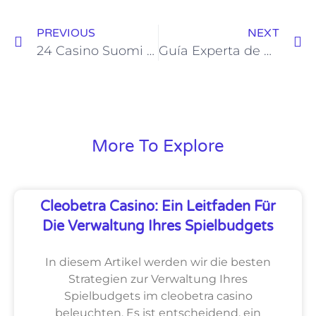
PREVIOUS
NEXT
24 Casino Suomi Elämysmatka Verkkopelaamisen Maailmaan
Guía Experta de Bonos y Seguridad de Pagos en Casino Online
More To Explore
Cleobetra Casino: Ein Leitfaden Für
Die Verwaltung Ihres Spielbudgets
In diesem Artikel werden wir die besten
Strategien zur Verwaltung Ihres
Spielbudgets im cleobetra casino
beleuchten. Es ist entscheidend, ein