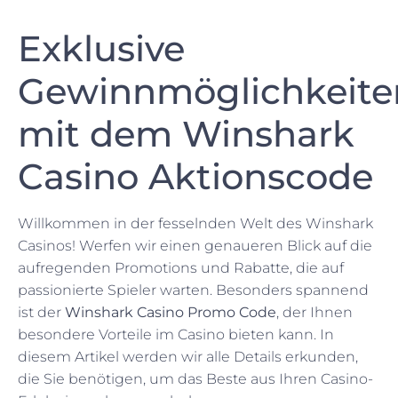
Exklusive
Gewinnmöglichkeite
mit dem Winshark
Casino Aktionscode
Willkommen in der fesselnden Welt des Winshark
Casinos! Werfen wir einen genaueren Blick auf die
aufregenden Promotions und Rabatte, die auf
passionierte Spieler warten. Besonders spannend
ist der
Winshark Casino Promo Code
, der Ihnen
besondere Vorteile im Casino bieten kann. In
diesem Artikel werden wir alle Details erkunden,
die Sie benötigen, um das Beste aus Ihren Casino-