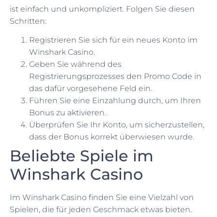
ist einfach und unkompliziert. Folgen Sie diesen
Schritten:
Registrieren Sie sich für ein neues Konto im
Winshark Casino.
Geben Sie während des
Registrierungsprozesses den Promo Code in
das dafür vorgesehene Feld ein.
Führen Sie eine Einzahlung durch, um Ihren
Bonus zu aktivieren.
Überprüfen Sie Ihr Konto, um sicherzustellen,
dass der Bonus korrekt überwiesen wurde.
Beliebte Spiele im
Winshark Casino
Im Winshark Casino finden Sie eine Vielzahl von
Spielen, die für jeden Geschmack etwas bieten.