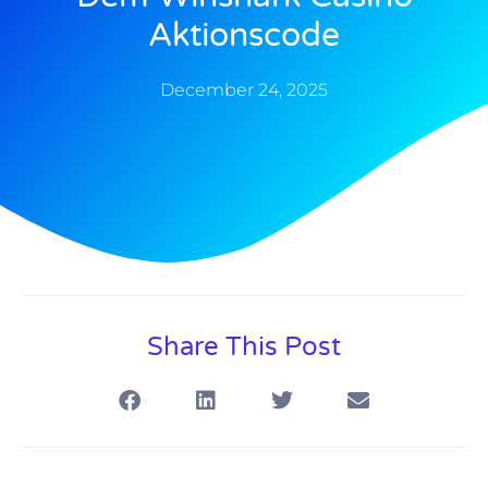
Aktionscode
December 24, 2025
Share This Post