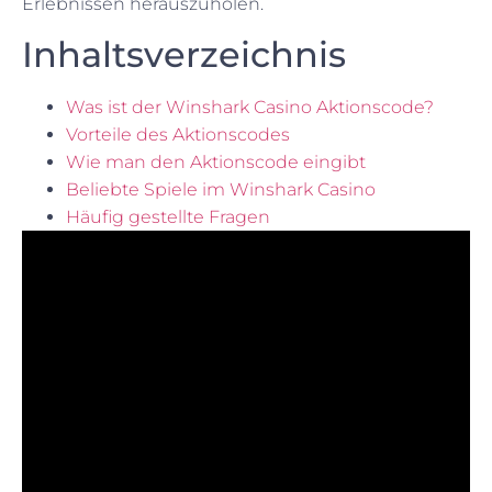
Erlebnissen herauszuholen.
Inhaltsverzeichnis
Was ist der Winshark Casino Aktionscode?
Vorteile des Aktionscodes
Wie man den Aktionscode eingibt
Beliebte Spiele im Winshark Casino
Häufig gestellte Fragen