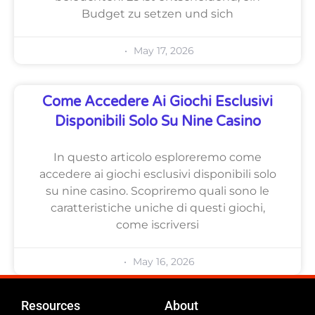
Budget zu setzen und sich
May 17, 2026
Come Accedere Ai Giochi Esclusivi
Disponibili Solo Su Nine Casino
In questo articolo esploreremo come
accedere ai giochi esclusivi disponibili solo
su nine casino. Scopriremo quali sono le
caratteristiche uniche di questi giochi,
come iscriversi
May 16, 2026
Resources
About