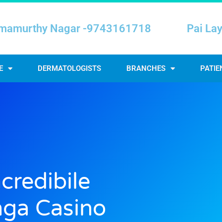
mamurthy Nagar -9743161718
Pai La
E
DERMATOLOGISTS
BRANCHES
PATIE
credibile
ga Casino