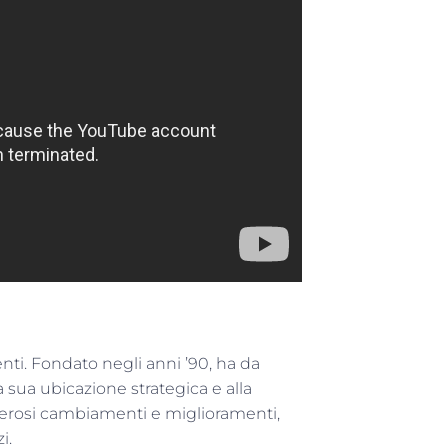
enti. Fondato negli anni ’90, ha da
la sua ubicazione strategica e alla
numerosi cambiamenti e miglioramenti,
i.