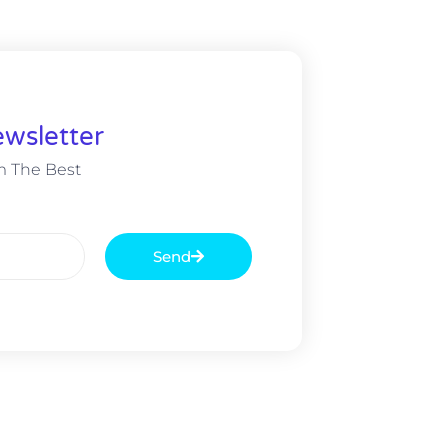
wsletter
m The Best
Send