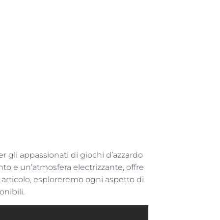
r gli appassionati di giochi d’azzardo
to e un’atmosfera electrizzante, offre
 articolo, esploreremo ogni aspetto di
nibili.