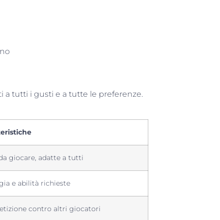
ano
 a tutti i gusti e a tutte le preferenze.
eristiche
 da giocare, adatte a tutti
gia e abilità richieste
izione contro altri giocatori