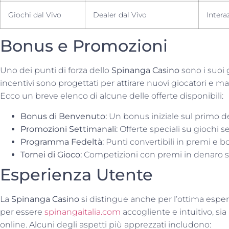
Giochi dal Vivo
Dealer dal Vivo
Intera
Bonus e Promozioni
Uno dei punti di forza dello
Spinanga Casino
sono i suoi
incentivi sono progettati per attirare nuovi giocatori e man
Ecco un breve elenco di alcune delle offerte disponibili:
Bonus di Benvenuto:
Un bonus iniziale sul primo d
Promozioni Settimanali:
Offerte speciali su giochi se
Programma Fedeltà:
Punti convertibili in premi e b
Tornei di Gioco:
Competizioni con premi in denaro sig
Esperienza Utente
La
Spinanga Casino
si distingue anche per l’ottima esper
per essere
spinangaitalia.com
accogliente e intuitivo, sia p
online. Alcuni degli aspetti più apprezzati includono: