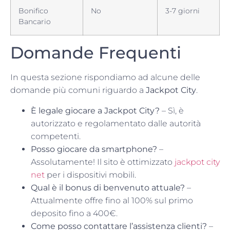
Bonifico
No
3-7 giorni
Bancario
Domande Frequenti
In questa sezione rispondiamo ad alcune delle
domande più comuni riguardo a
Jackpot City
.
È legale giocare a Jackpot City?
– Sì, è
autorizzato e regolamentato dalle autorità
competenti.
Posso giocare da smartphone?
–
Assolutamente! Il sito è ottimizzato
jackpot city
net
per i dispositivi mobili.
Qual è il bonus di benvenuto attuale?
–
Attualmente offre fino al 100% sul primo
deposito fino a 400€.
Come posso contattare l’assistenza clienti?
–