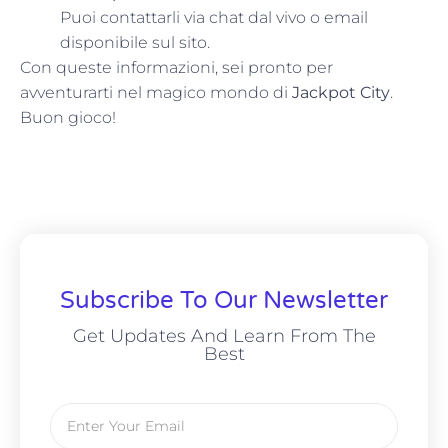
Puoi contattarli via chat dal vivo o email
disponibile sul sito.
Con queste informazioni, sei pronto per
avventurarti nel magico mondo di
Jackpot City
.
Buon gioco!
Subscribe To Our Newsletter
Get Updates And Learn From The
Best