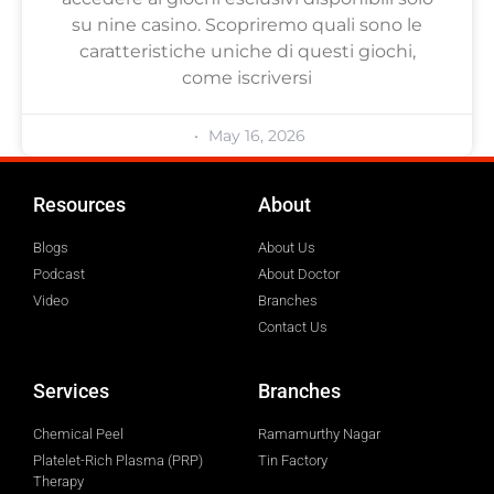
su nine casino. Scopriremo quali sono le
caratteristiche uniche di questi giochi,
come iscriversi
May 16, 2026
Resources
About
Blogs
About Us
Podcast
About Doctor
Video
Branches
Contact Us
Services
Branches
Chemical Peel
Ramamurthy Nagar
Platelet-Rich Plasma (PRP)
Tin Factory
Therapy