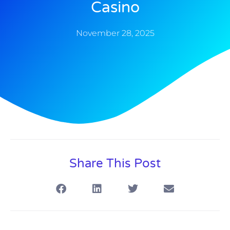
Casino
November 28, 2025
Share This Post