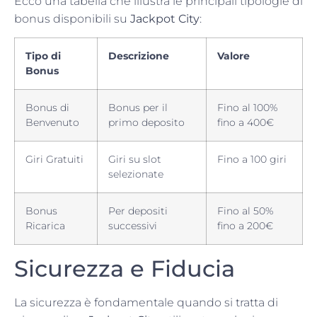
Ecco una tabella che illustra le principali tipologie di
bonus disponibili su
Jackpot City
:
Tipo di
Descrizione
Valore
Bonus
Bonus di
Bonus per il
Fino al 100%
Benvenuto
primo deposito
fino a 400€
Giri Gratuiti
Giri su slot
Fino a 100 giri
selezionate
Bonus
Per depositi
Fino al 50%
Ricarica
successivi
fino a 200€
Sicurezza e Fiducia
La sicurezza è fondamentale quando si tratta di