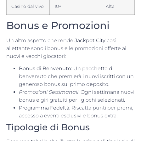
Casinò dal vivo
10+
Alta
Bonus e Promozioni
Un altro aspetto che rende
Jackpot City
così
allettante sono i bonus e le promozioni offerte ai
nuovi e vecchi giocatori:
Bonus di Benvenuto
: Un pacchetto di
benvenuto che premierà i nuovi iscritti con un
generoso bonus sul primo deposito.
Promozioni Settimanali
: Ogni settimana nuovi
bonus e giri gratuiti per i giochi selezionati.
Programma Fedeltà
: Riscatta punti per premi,
accesso a eventi esclusivi e bonus extra.
Tipologie di Bonus