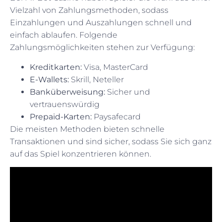
Vielzahl von Zahlungsmethoden, sodass
Einzahlungen und Auszahlungen schnell und
einfach ablaufen. Folgende
Zahlungsmöglichkeiten stehen zur Verfügung:
Kreditkarten:
Visa, MasterCard
E-Wallets:
Skrill, Neteller
Banküberweisung:
Sicher und
vertrauenswürdig
Prepaid-Karten:
Paysafecard
Die meisten Methoden bieten schnelle
Transaktionen und sind sicher, sodass Sie sich ganz
auf das Spiel konzentrieren können.