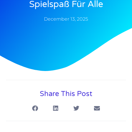
Spielspaß Für Alle
December 13, 2025
Share This Post