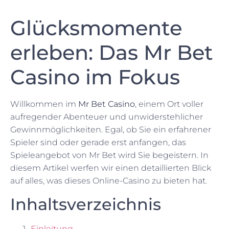
Glücksmomente
erleben: Das Mr Bet
Casino im Fokus
Willkommen im
Mr Bet Casino
, einem Ort voller
aufregender Abenteuer und unwiderstehlicher
Gewinnmöglichkeiten. Egal, ob Sie ein erfahrener
Spieler sind oder gerade erst anfangen, das
Spieleangebot von Mr Bet wird Sie begeistern. In
diesem Artikel werfen wir einen detaillierten Blick
auf alles, was dieses Online-Casino zu bieten hat.
Inhaltsverzeichnis
Einleitung