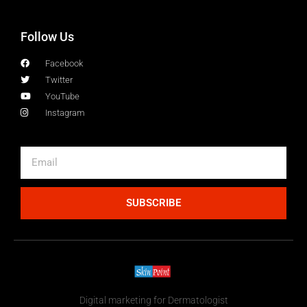
Follow Us
Facebook
Twitter
YouTube
Instagram
SUBSCRIBE
Digital marketing for Dermatologist