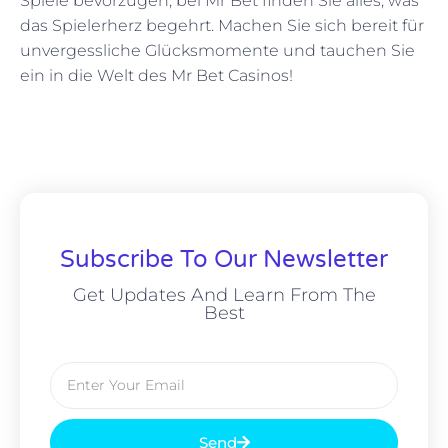
Spiele bevorzugen, bei Mr Bet finden Sie alles, was
das Spielerherz begehrt. Machen Sie sich bereit für
unvergessliche Glücksmomente und tauchen Sie
ein in die Welt des Mr Bet Casinos!
Subscribe To Our Newsletter
Get Updates And Learn From The
Best
Send