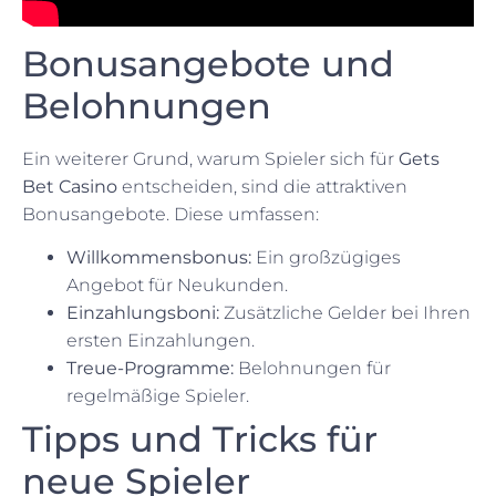
Bonusangebote und
Belohnungen
Ein weiterer Grund, warum Spieler sich für
Gets
Bet Casino
entscheiden, sind die attraktiven
Bonusangebote. Diese umfassen:
Willkommensbonus:
Ein großzügiges
Angebot für Neukunden.
Einzahlungsboni:
Zusätzliche Gelder bei Ihren
ersten Einzahlungen.
Treue-Programme:
Belohnungen für
regelmäßige Spieler.
Tipps und Tricks für
neue Spieler