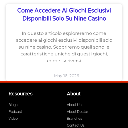
Come Accedere Ai Giochi Esclusivi
Disponibili Solo Su Nine Casino
In questo articolo esploreremo come
accedere ai giochi esclusivi disponibili solo
su nine casino. Scopriremo quali sono le
caratteristiche uniche di questi giochi,
come iscriversi
May 16, 2026
Resources
About
Blogs
About Us
Podcast
About Doctor
Video
Branches
Contact Us