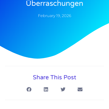
Überraschungen
February 19, 2026
Share This Post