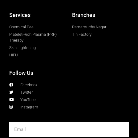
Services
Branches
Chemical Peel
Ramamurthy Nagar
Platelet-Rich Plasma (PRP)
Tin Factory
Therapy
Skin Lightening
HIFU
Follow Us
Facebook
Twitter
YouTube
Instagram