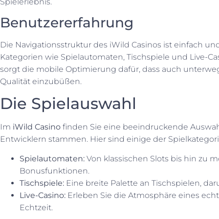
Spielerlebnis.
Benutzererfahrung
Die Navigationsstruktur des iWild Casinos ist einfach und
Kategorien wie Spielautomaten, Tischspiele und Live-Cas
sorgt die mobile Optimierung dafür, dass auch unterwe
Qualität einzubüßen.
Die Spielauswahl
Im
iWild Casino
finden Sie eine beeindruckende Auswahl
Entwicklern stammen. Hier sind einige der Spielkategori
Spielautomaten:
Von klassischen Slots bis hin zu
Bonusfunktionen.
Tischspiele:
Eine breite Palette an Tischspielen, dar
Live-Casino:
Erleben Sie die Atmosphäre eines echt
Echtzeit.