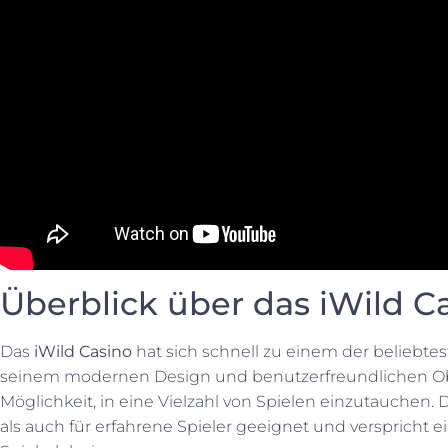
Überblick über das iWild C
Das
iWild Casino
hat sich schnell zu einem der beliebtes
seinem modernen Design und benutzerfreundlichen Ober
Möglichkeit, in eine Vielzahl von Spielen einzutauchen. D
als auch für erfahrene Spieler geeignet und verspricht 