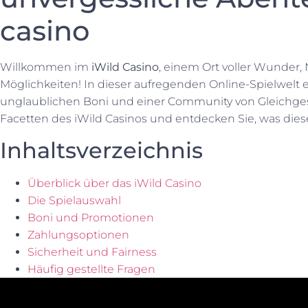
casino
Willkommen im
iWild Casino
, einem Ort voller Wunder,
Möglichkeiten! In dieser aufregenden Online-Spielwelt er
unglaublichen Boni und einer Community von Gleichgesi
Facetten des iWild Casinos und entdecken Sie, was die
Inhaltsverzeichnis
Überblick über das iWild Casino
Die Spielauswahl
Boni und Promotionen
Zahlungsoptionen
Sicherheit und Fairness
Häufig gestellte Fragen