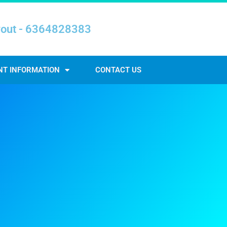
yout - 6364828383
NT INFORMATION
CONTACT US