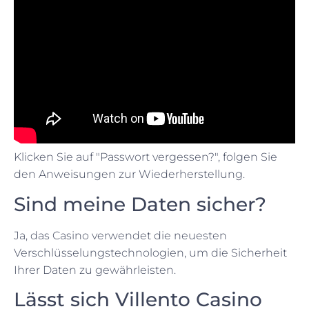
Klicken Sie auf "Passwort vergessen?", folgen Sie
den Anweisungen zur Wiederherstellung.
Sind meine Daten sicher?
Ja, das Casino verwendet die neuesten
Verschlüsselungstechnologien, um die Sicherheit
Ihrer Daten zu gewährleisten.
Lässt sich Villento Casino