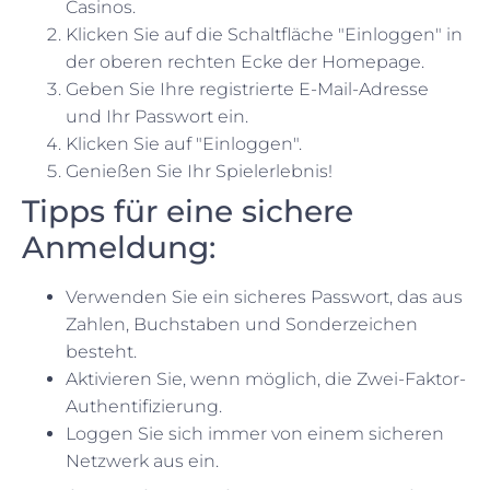
Casinos.
Klicken Sie auf die Schaltfläche "Einloggen" in
der oberen rechten Ecke der Homepage.
Geben Sie Ihre registrierte E-Mail-Adresse
und Ihr Passwort ein.
Klicken Sie auf "Einloggen".
Genießen Sie Ihr Spielerlebnis!
Tipps für eine sichere
Anmeldung:
Verwenden Sie ein sicheres Passwort, das aus
Zahlen, Buchstaben und Sonderzeichen
besteht.
Aktivieren Sie, wenn möglich, die Zwei-Faktor-
Authentifizierung.
Loggen Sie sich immer von einem sicheren
Netzwerk aus ein.