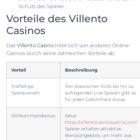
Schutz der Spieler.
Vorteile des Villento
Casinos
Das
Villento Casino
hebt sich von anderen Online-
Casinos durch seine zahlreichen Vorteile ab:
Vorteil
Beschreibung
Vielfältige
Von klassischen Slots bis hin zu
Spielauswahl
aufregenden Live-Spielen gibt es
für jeden Geschmack etwas.
Willkommensbonus
Neue
https://villentocasinoaustria.com/
Spieler erhalten attraktive
Bonusangebote, um mehr aus