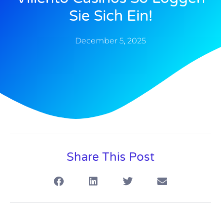
Sie Sich Ein!
December 5, 2025
Share This Post