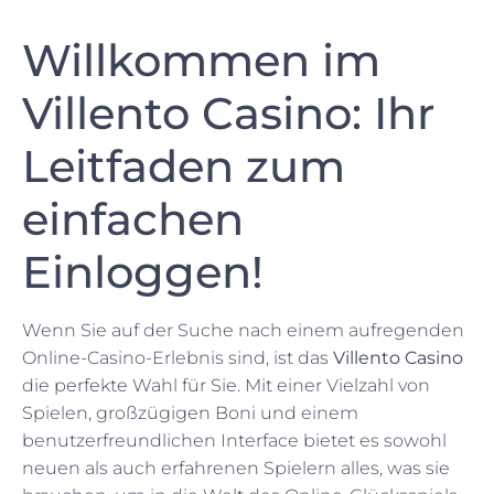
Willkommen im
Villento Casino: Ihr
Leitfaden zum
einfachen
Einloggen!
Wenn Sie auf der Suche nach einem aufregenden
Online-Casino-Erlebnis sind, ist das
Villento Casino
die perfekte Wahl für Sie. Mit einer Vielzahl von
Spielen, großzügigen Boni und einem
benutzerfreundlichen Interface bietet es sowohl
neuen als auch erfahrenen Spielern alles, was sie