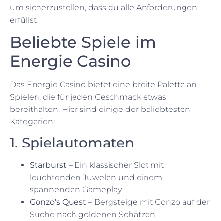
um sicherzustellen, dass du alle Anforderungen
erfüllst.
Beliebte Spiele im
Energie Casino
Das Energie Casino bietet eine breite Palette an
Spielen, die für jeden Geschmack etwas
bereithalten. Hier sind einige der beliebtesten
Kategorien:
1. Spielautomaten
Starburst
– Ein klassischer Slot mit
leuchtenden Juwelen und einem
spannenden Gameplay.
Gonzo’s Quest
– Bergsteige mit Gonzo auf der
Suche nach goldenen Schätzen.