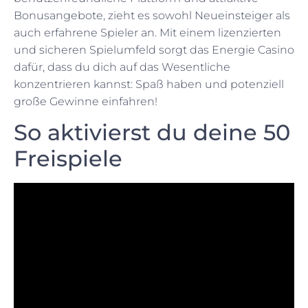
Bonusangebote, zieht es sowohl Neueinsteiger als
auch erfahrene Spieler an. Mit einem lizenzierten
und sicheren Spielumfeld sorgt das Energie Casino
dafür, dass du dich auf das Wesentliche
konzentrieren kannst: Spaß haben und potenziell
große Gewinne einfahren!
So aktivierst du deine 50
Freispiele