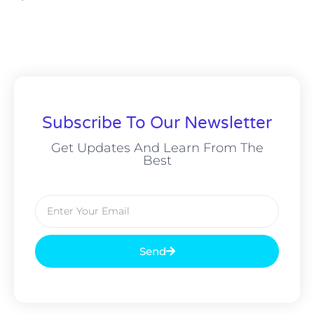
Subscribe To Our Newsletter
Get Updates And Learn From The
Best
Send