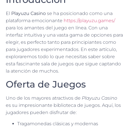
El
Playuzu Casino
se ha posicionado como una
plataforma emocionante
https://playuzu.games/
para los amantes del juego en línea. Con una
interfaz intuitiva y una vasta gama de opciones para
elegir, es perfecto tanto para principiantes como
para jugadores experimentados. En este artículo,
exploraremos todo lo que necesitas saber sobre
esta fascinante sala de juegos que sigue captando
la atención de muchos.
Oferta de Juegos
Uno de los mayores atractivos de
Playuzu Casino
es su impresionante biblioteca de juegos. Aquí, los
jugadores pueden disfrutar de:
Tragamonedas clásicas y modernas