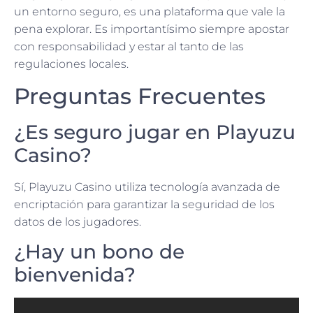
un entorno seguro, es una plataforma que vale la
pena explorar. Es importantísimo siempre apostar
con responsabilidad y estar al tanto de las
regulaciones locales.
Preguntas Frecuentes
¿Es seguro jugar en Playuzu
Casino?
Sí, Playuzu Casino utiliza tecnología avanzada de
encriptación para garantizar la seguridad de los
datos de los jugadores.
¿Hay un bono de
bienvenida?