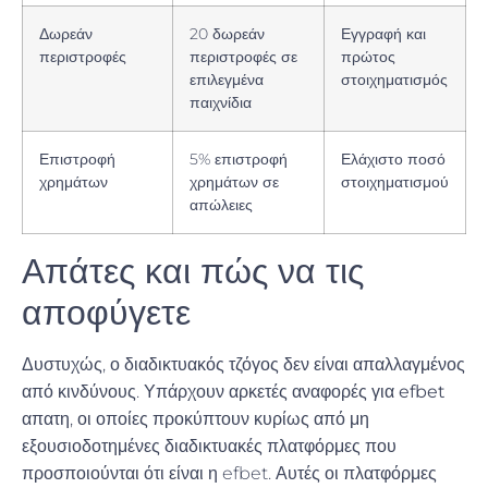
Δωρεάν
20 δωρεάν
Εγγραφή και
περιστροφές
περιστροφές σε
πρώτος
επιλεγμένα
στοιχηματισμός
παιχνίδια
Επιστροφή
5% επιστροφή
Ελάχιστο ποσό
χρημάτων
χρημάτων σε
στοιχηματισμού
απώλειες
Απάτες και πώς να τις
αποφύγετε
Δυστυχώς, ο διαδικτυακός τζόγος δεν είναι απαλλαγμένος
από κινδύνους. Υπάρχουν αρκετές αναφορές για
efbet
απατη
, οι οποίες προκύπτουν κυρίως από μη
εξουσιοδοτημένες διαδικτυακές πλατφόρμες που
προσποιούνται ότι είναι η efbet. Αυτές οι πλατφόρμες