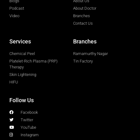
Blogs
About Us
Podcast
About Doctor
Video
Branches
Contact Us
Services
Branches
Chemical Peel
Ramamurthy Nagar
Platelet-Rich Plasma (PRP)
Tin Factory
Therapy
Skin Lightening
HIFU
Follow Us
Facebook
Twitter
YouTube
Instagram