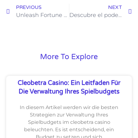
PREVIOUS
NEXT
Unleash Fortune with Spin Samurai No Deposit Bonus Code Magic
Descubre el poder oculto del código promocional efbet y multiplica tus ganancias
More To Explore
Cleobetra Casino: Ein Leitfaden Für
Die Verwaltung Ihres Spielbudgets
In diesem Artikel werden wir die besten
Strategien zur Verwaltung Ihres
Spielbudgets im cleobetra casino
beleuchten. Es ist entscheidend, ein
Budget zu setzen und sich