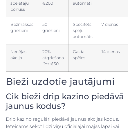
spēlētāju
€200
automāti
bonuss
Bezmaksas
50
Specifēts
7 dienas
griezieni
griezieni
spēļu
automāts
Nedēļas
20%
Galda
14 dienas
akcija
atgriešana
spēles
līdz €50
Bieži uzdotie jautājumi
Cik bieži drip kazino piedāvā
jaunus kodus?
Drip kazino regulāri piedāvā jaunus akcijas kodus.
Ieteicams sekot līdzi viņu oficiālajai mājas lapai vai