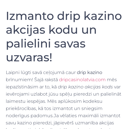
Izmanto drip kazino
akcijas kodu un
palielini savas
uzvaras!
Laipni lūgti savā ceļojumā caur
drip kazino
brīnumiem! Šajā rakstā
dripcasinolatvia.com
mēs
iepazīstināsim ar to, kā
drip kazino akcijas kods
var
ievērojami uzlabot jūsu spēļu pieredzi un palielināt
laimestu iespējas. Mēs aplūkosim kodeksu
priekšrocības, kā tos izmantot un sniegsim
noderīgus padomus.Ja vēlaties maximāli izmantot
savu kazino pieredzi, jāpievērš uzmanība akcijas