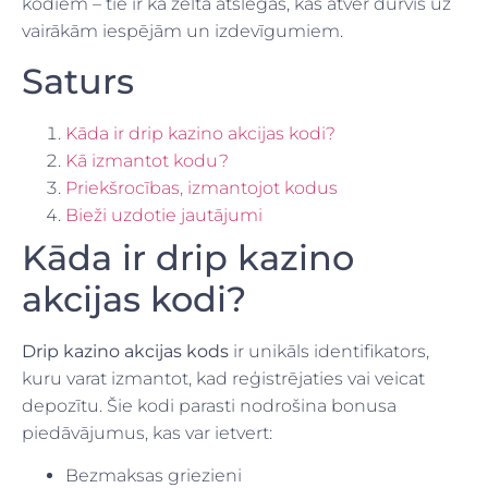
kodiem – tie ir kā zelta atslēgas, kas atver durvis uz
vairākām iespējām un izdevīgumiem.
Saturs
Kāda ir drip kazino akcijas kodi?
Kā izmantot kodu?
Priekšrocības, izmantojot kodus
Bieži uzdotie jautājumi
Kāda ir drip kazino
akcijas kodi?
Drip kazino akcijas kods
ir unikāls identifikators,
kuru varat izmantot, kad reģistrējaties vai veicat
depozītu. Šie kodi parasti nodrošina bonusa
piedāvājumus, kas var ietvert:
Bezmaksas griezieni