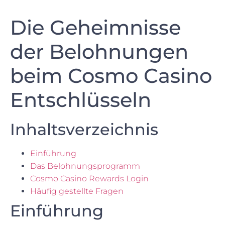
Die Geheimnisse
der Belohnungen
beim Cosmo Casino
Entschlüsseln
Inhaltsverzeichnis
Einführung
Das Belohnungsprogramm
Cosmo Casino Rewards Login
Häufig gestellte Fragen
Einführung