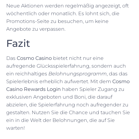
Neue Aktionen werden regelmäßig angezeigt, oft
wöchentlich oder monatlich. Es lohnt sich, die
Promotions-Seite zu besuchen, um keine
Angebote zu verpassen.
Fazit
Das
Cosmo Casino
bietet nicht nur eine
aufregende Glücksspielerfahrung, sondern auch
ein reichhaltiges
Belohnungsprogramm
, das das
Spielerlebnis erheblich aufwertet. Mit dem
Cosmo
Casino Rewards Login
haben Spieler Zugang zu
exklusiven Angeboten und Boni, die darauf
abzielen, die Spielerfahrung noch aufregender zu
gestalten. Nutzen Sie die Chance und tauchen Sie
ein in die Welt der Belohnungen, die auf Sie
warten!