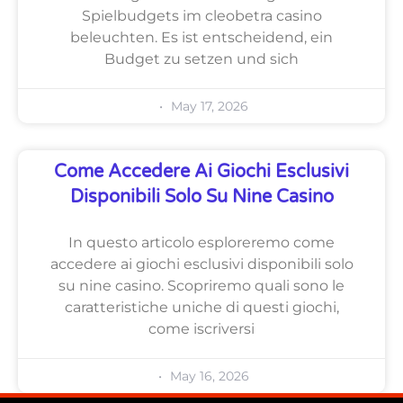
Spielbudgets im cleobetra casino
beleuchten. Es ist entscheidend, ein
Budget zu setzen und sich
May 17, 2026
Come Accedere Ai Giochi Esclusivi
Disponibili Solo Su Nine Casino
In questo articolo esploreremo come
accedere ai giochi esclusivi disponibili solo
su nine casino. Scopriremo quali sono le
caratteristiche uniche di questi giochi,
come iscriversi
May 16, 2026