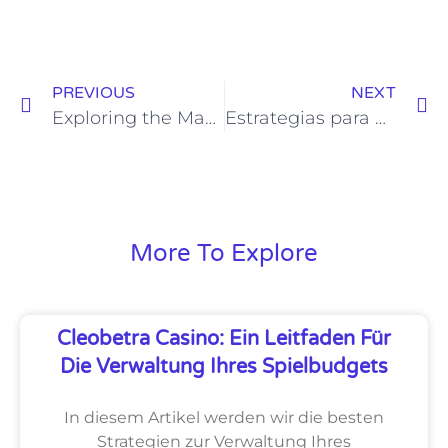
PREVIOUS
NEXT
Exploring the Magical Realm of Cosmo Casino in Ireland
Estrategias para que los slots de Casino Online superen a la competencia
More To Explore
Cleobetra Casino: Ein Leitfaden Für
Die Verwaltung Ihres Spielbudgets
In diesem Artikel werden wir die besten
Strategien zur Verwaltung Ihres