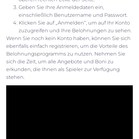
Geben Sie Ihre Anmeldedaten ein,
einschließlich Benutzername und Passwort.
Klicken Sie auf „Anmelden“, um auf Ihr Konto
zuzugreifen und Ihre Belohnungen zu sehen.
Wenn Sie noch kein Konto haben, können Sie sich
ebenfalls einfach registrieren, um die Vorteile des
Belohnungsprogramms zu nutzen. Nehmen Sie
sich die Zeit, um alle Angebote und Boni zu
erkunden, die Ihnen als Spieler zur Verfügung
stehen.