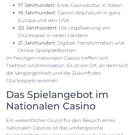
17. Jahrhundert:
Erste Casinokultur in Italien.
19. Jahrhundert:
Casino-Wachstum in ganz
Europa und den USA.
20. Jahrhundert:
Die Legalisierung von
Glücksspiel in vielen Ländern.
21. Jahrhundert:
Digitale Transformation und
Online-Spielplattformen.
Im heutigen nationalen Casino treffen sich
Tradition und Innovation. Es ist ein Ort, an dem sich
die Vergangenheit und die Zukunft des
Glücksspiels vereinen.
Das Spielangebot im
Nationalen Casino
Ein wesentlicher Grund für den Besuch eines
nationalen Casinos ist das umfangreiche