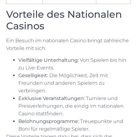
Vorteile des Nationalen
Casinos
Ein Besuch im nationalen Casino bringt zahlreiche
Vorteile mit sich:
Vielfältige Unterhaltung:
Von Spielen bis hin
zu Live-Events.
Geselligkeit:
Die Möglichkeit, Zeit mit
Freunden und anderen Spielern zu
verbringen.
Exklusive Veranstaltungen:
Turniere und
Preisverleihungen, die einzig im nationalen
Casino stattfinden.
Belohnungsprogramme:
Treuepunkte und
Boni für regelmäßige Spieler.
Diese Vorteile tragen dazu bei, dass sich das