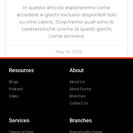
In questo articolo esploreremo come
accedere ai giochi esclusivi disponibili solo
su nine casino. Scopriremo quali sono le
caratteristiche uniche di questi giochi,
come iscriversi
May 16, 2026
Resources
About
Blogs
About Us
Podcast
About Doctor
Video
Branches
Contact Us
Services
Branches
Chemical Peel
Ramamurthy Nagar