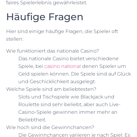
faires Spielerlebnis gewährleistet.
Häufige Fragen
Hier sind einige häufige Fragen, die Spieler oft
stellen:
Wie funktioniert das nationale Casino?
Das nationale Casino bietet verschiedene
Spiele, bei
casino national
denen Spieler um
Geld spielen können. Die Spiele sind auf Glück
und Geschicklichkeit ausgelegt.
Welche Spiele sind am beliebtesten?
Slots und Tischspiele wie Blackjack und
Roulette sind sehr beliebt, aber auch Live-
Casino-Spiele gewinnen immer mehr an
Beliebtheit.
Wie hoch sind die Gewinnchancen?
Die Gewinnchancen variieren je nach Spiel. Es