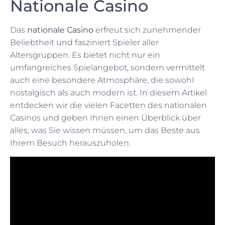
Nationale Casino
Das
nationale Casino
erfreut sich zunehmender
Beliebtheit und fasziniert Spieler aller
Altersgruppen. Es bietet nicht nur ein
umfangreiches Spielangebot, sondern vermittelt
auch eine besondere Atmosphäre, die sowohl
nostalgisch als auch modern ist. In diesem Artikel
entdecken wir die vielen Facetten des nationalen
Casinos und geben Ihnen einen Überblick über
alles, was Sie wissen müssen, um das Beste aus
Ihrem Besuch herauszuholen.