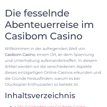
Die fesselnde
Abenteuerreise im
Casibom Casino
Willkommen in der aufregenden Welt von
Casibom Casino
, einem Ort, an dem Spannung
und Unterhaltung aufeinandertreffen. In diesem
Artikel werden wir die verschiedenen Aspekte
dieses einzigartigen Online-Casinos erkunden und
die Gründe herausfinden, warum es bei
Glücksspiel-Enthusiasten so beliebt ist.
Inhaltsverzeichnis
1. Die Geschichte von Casibom Casino