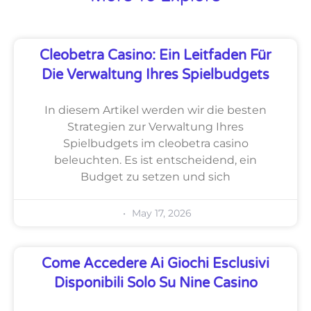
Cleobetra Casino: Ein Leitfaden Für
Die Verwaltung Ihres Spielbudgets
In diesem Artikel werden wir die besten
Strategien zur Verwaltung Ihres
Spielbudgets im cleobetra casino
beleuchten. Es ist entscheidend, ein
Budget zu setzen und sich
May 17, 2026
Come Accedere Ai Giochi Esclusivi
Disponibili Solo Su Nine Casino