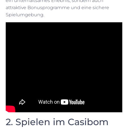
ein unterhaltsames Erlebnis, sondern auch
attraktive Bonusprogramme und eine sichere
Spielumgebung.
2. Spielen im Casibom