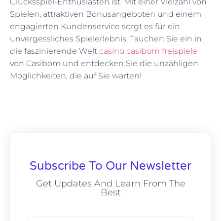
Glücksspiel-Enthusiasten ist. Mit einer Vielzahl von
Spielen, attraktiven Bonusangeboten und einem
engagierten Kundenservice sorgt es für ein
unvergessliches Spielerlebnis. Tauchen Sie ein in
die faszinierende Welt
casino casibom freispiele
von Casibom und entdecken Sie die unzähligen
Möglichkeiten, die auf Sie warten!
Subscribe To Our Newsletter
Get Updates And Learn From The
Best