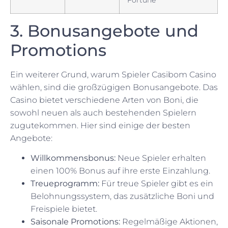
3. Bonusangebote und
Promotions
Ein weiterer Grund, warum Spieler Casibom Casino
wählen, sind die großzügigen Bonusangebote. Das
Casino bietet verschiedene Arten von Boni, die
sowohl neuen als auch bestehenden Spielern
zugutekommen. Hier sind einige der besten
Angebote:
Willkommensbonus:
Neue Spieler erhalten
einen 100% Bonus auf ihre erste Einzahlung.
Treueprogramm:
Für treue Spieler gibt es ein
Belohnungssystem, das zusätzliche Boni und
Freispiele bietet.
Saisonale Promotions:
Regelmäßige Aktionen,