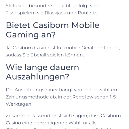
Slots sind besonders beliebt, gefolgt von
Tischspielen wie Blackjack und Roulette.
Bietet Casibom Mobile
Gaming an?
Ja, Casibom Casino ist für mobile Geräte optimiert,
sodass Sie überall spielen können.
Wie lange dauern
Auszahlungen?
Die Auszahlungsdauer hängt von der gewählten
Zahlungsmethode ab, in der Regel zwischen 1-5
Werktagen.
Zusammenfassend lässt sich sagen, dass
Casibom
Casino
eine hervorragende Wahl für alle