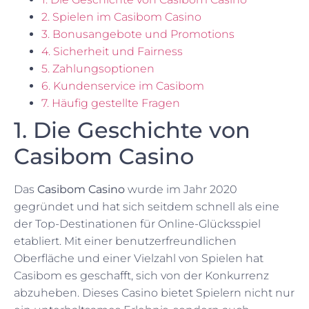
2. Spielen im Casibom Casino
3. Bonusangebote und Promotions
4. Sicherheit und Fairness
5. Zahlungsoptionen
6. Kundenservice im Casibom
7. Häufig gestellte Fragen
1. Die Geschichte von
Casibom Casino
Das
Casibom Casino
wurde im Jahr 2020
gegründet und hat sich seitdem schnell als eine
der Top-Destinationen für Online-Glücksspiel
etabliert. Mit einer benutzerfreundlichen
Oberfläche und einer Vielzahl von Spielen hat
Casibom es geschafft, sich von der Konkurrenz
abzuheben. Dieses Casino bietet Spielern nicht nur