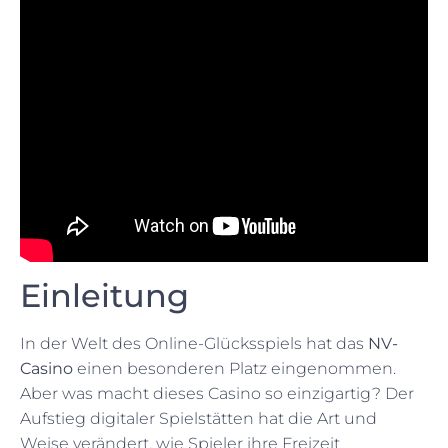
Einleitung
In der Welt des Online-Glücksspiels hat das
NV-
Casino
einen besonderen Platz eingenommen.
Aber was macht dieses Casino so einzigartig? Der
Aufstieg digitaler Spielstätten hat die Art und
Weise verändert, wie Spieler ihre Freizeit