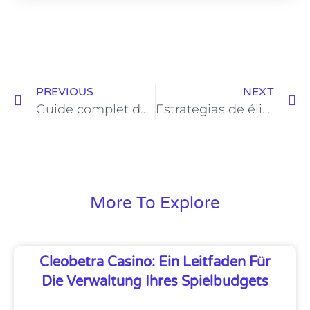
PREVIOUS
NEXT
Guide complet du casino en ligne – Tout ce que vous devez savoir
Estrategias de élite para maximizar recompensas en Casino Online y apuestas deportivas
More To Explore
Cleobetra Casino: Ein Leitfaden Für
Die Verwaltung Ihres Spielbudgets