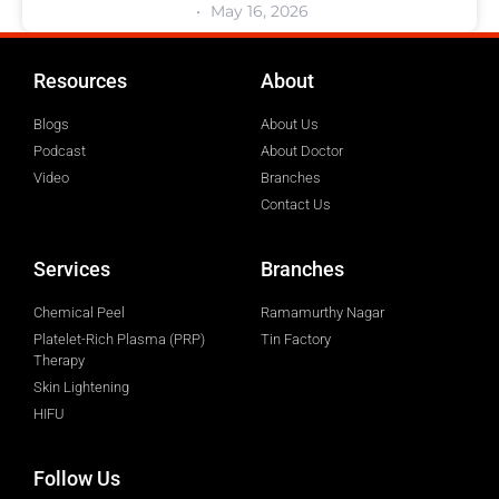
May 16, 2026
Resources
About
Blogs
About Us
Podcast
About Doctor
Video
Branches
Contact Us
Services
Branches
Chemical Peel
Ramamurthy Nagar
Platelet-Rich Plasma (PRP)
Tin Factory
Therapy
Skin Lightening
HIFU
Follow Us