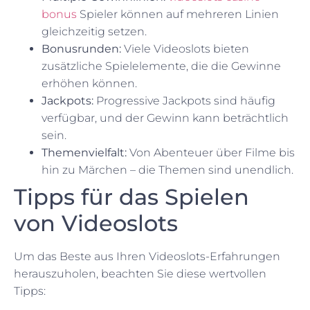
bonus
Spieler können auf mehreren Linien
gleichzeitig setzen.
Bonusrunden:
Viele Videoslots bieten
zusätzliche Spielelemente, die die Gewinne
erhöhen können.
Jackpots:
Progressive Jackpots sind häufig
verfügbar, und der Gewinn kann beträchtlich
sein.
Themenvielfalt:
Von Abenteuer über Filme bis
hin zu Märchen – die Themen sind unendlich.
Tipps für das Spielen
von Videoslots
Um das Beste aus Ihren Videoslots-Erfahrungen
herauszuholen, beachten Sie diese wertvollen
Tipps: