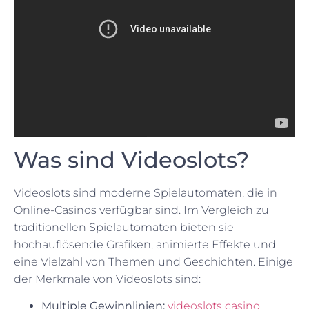
Was sind Videoslots?
Videoslots sind moderne Spielautomaten, die in
Online-Casinos verfügbar sind. Im Vergleich zu
traditionellen Spielautomaten bieten sie
hochauflösende Grafiken, animierte Effekte und
eine Vielzahl von Themen und Geschichten. Einige
der Merkmale von Videoslots sind:
Multiple Gewinnlinien:
videoslots casino