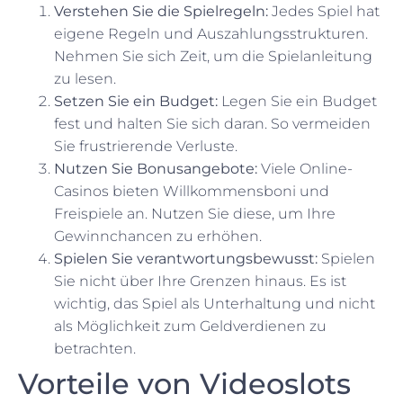
Verstehen Sie die Spielregeln:
Jedes Spiel hat
eigene Regeln und Auszahlungsstrukturen.
Nehmen Sie sich Zeit, um die Spielanleitung
zu lesen.
Setzen Sie ein Budget:
Legen Sie ein Budget
fest und halten Sie sich daran. So vermeiden
Sie frustrierende Verluste.
Nutzen Sie Bonusangebote:
Viele Online-
Casinos bieten Willkommensboni und
Freispiele an. Nutzen Sie diese, um Ihre
Gewinnchancen zu erhöhen.
Spielen Sie verantwortungsbewusst:
Spielen
Sie nicht über Ihre Grenzen hinaus. Es ist
wichtig, das Spiel als Unterhaltung und nicht
als Möglichkeit zum Geldverdienen zu
betrachten.
Vorteile von Videoslots