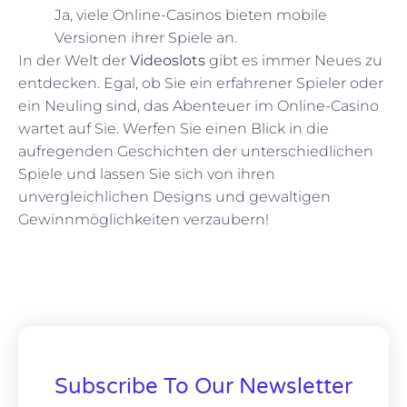
Ja, viele Online-Casinos bieten mobile
Versionen ihrer Spiele an.
In der Welt der
Videoslots
gibt es immer Neues zu
entdecken. Egal, ob Sie ein erfahrener Spieler oder
ein Neuling sind, das Abenteuer im Online-Casino
wartet auf Sie. Werfen Sie einen Blick in die
aufregenden Geschichten der unterschiedlichen
Spiele und lassen Sie sich von ihren
unvergleichlichen Designs und gewaltigen
Gewinnmöglichkeiten verzaubern!
Subscribe To Our Newsletter