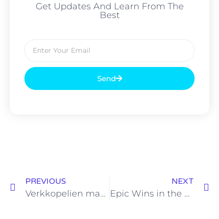
Get Updates And Learn From The
Best
Send
PREVIOUS
NEXT
Verkkopelien maailma Videoslots arvostelussa
Epic Wins in the World of Videoslots Adventure