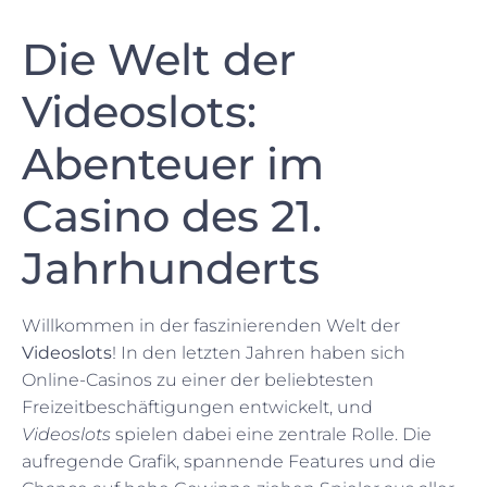
Die Welt der
Videoslots:
Abenteuer im
Casino des 21.
Jahrhunderts
Willkommen in der faszinierenden Welt der
Videoslots
! In den letzten Jahren haben sich
Online-Casinos zu einer der beliebtesten
Freizeitbeschäftigungen entwickelt, und
Videoslots
spielen dabei eine zentrale Rolle. Die
aufregende Grafik, spannende Features und die