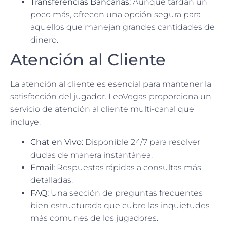
Transferencias Bancarias:
Aunque tardan un
poco más, ofrecen una opción segura para
aquellos que manejan grandes cantidades de
dinero.
Atención al Cliente
La atención al cliente es esencial para mantener la
satisfacción del jugador. LeoVegas proporciona un
servicio de atención al cliente multi-canal que
incluye:
Chat en Vivo:
Disponible 24/7 para resolver
dudas de manera instantánea.
Email:
Respuestas rápidas a consultas más
detalladas.
FAQ:
Una sección de preguntas frecuentes
bien estructurada que cubre las inquietudes
más comunes de los jugadores.