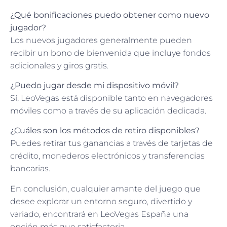
¿Qué bonificaciones puedo obtener como nuevo
jugador?
Los nuevos jugadores generalmente pueden
recibir un bono de bienvenida que incluye fondos
adicionales y giros gratis.
¿Puedo jugar desde mi dispositivo móvil?
Sí, LeoVegas está disponible tanto en navegadores
móviles como a través de su aplicación dedicada.
¿Cuáles son los métodos de retiro disponibles?
Puedes retirar tus ganancias a través de tarjetas de
crédito, monederos electrónicos y transferencias
bancarias.
En conclusión, cualquier amante del juego que
desee explorar un entorno seguro, divertido y
variado, encontrará en LeoVegas España una
opción más que satisfactoria.