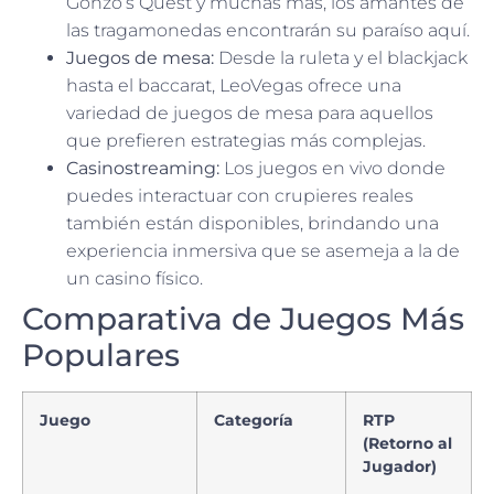
Gonzo’s Quest y muchas más, los amantes de
las tragamonedas encontrarán su paraíso aquí.
Juegos de mesa:
Desde la ruleta y el blackjack
hasta el baccarat, LeoVegas ofrece una
variedad de juegos de mesa para aquellos
que prefieren estrategias más complejas.
Casinostreaming:
Los juegos en vivo donde
puedes interactuar con crupieres reales
también están disponibles, brindando una
experiencia inmersiva que se asemeja a la de
un casino físico.
Comparativa de Juegos Más
Populares
Juego
Categoría
RTP
(Retorno al
Jugador)