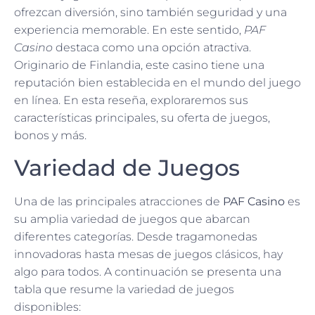
ofrezcan diversión, sino también seguridad y una
experiencia memorable. En este sentido,
PAF
Casino
destaca como una opción atractiva.
Originario de Finlandia, este casino tiene una
reputación bien establecida en el mundo del juego
en línea. En esta reseña, exploraremos sus
características principales, su oferta de juegos,
bonos y más.
Variedad de Juegos
Una de las principales atracciones de
PAF Casino
es
su amplia variedad de juegos que abarcan
diferentes categorías. Desde tragamonedas
innovadoras hasta mesas de juegos clásicos, hay
algo para todos. A continuación se presenta una
tabla que resume la variedad de juegos
disponibles: