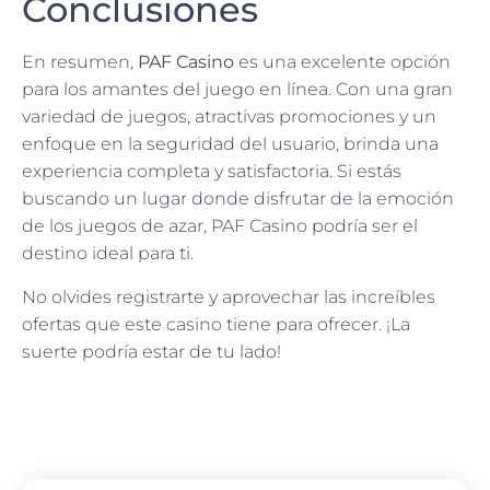
Conclusiones
En resumen,
PAF Casino
es una excelente opción
para los amantes del juego en línea. Con una gran
variedad de juegos, atractivas promociones y un
enfoque en la seguridad del usuario, brinda una
experiencia completa y satisfactoria. Si estás
buscando un lugar donde disfrutar de la emoción
de los juegos de azar, PAF Casino podría ser el
destino ideal para ti.
No olvides registrarte y aprovechar las increíbles
ofertas que este casino tiene para ofrecer. ¡La
suerte podría estar de tu lado!