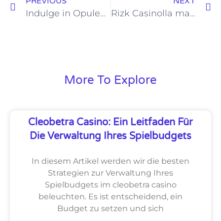
PREVIOUS
NEXT
Indulge in Opulence at Canada’s Premier Online Luxury Casino
Rizk Casinolla maksavat kolikkopelit – RTP‑opas ja pääsiäisen ilmaispyöräytystaktiikat
More To Explore
Cleobetra Casino: Ein Leitfaden Für
Die Verwaltung Ihres Spielbudgets
In diesem Artikel werden wir die besten
Strategien zur Verwaltung Ihres
Spielbudgets im cleobetra casino
beleuchten. Es ist entscheidend, ein
Budget zu setzen und sich