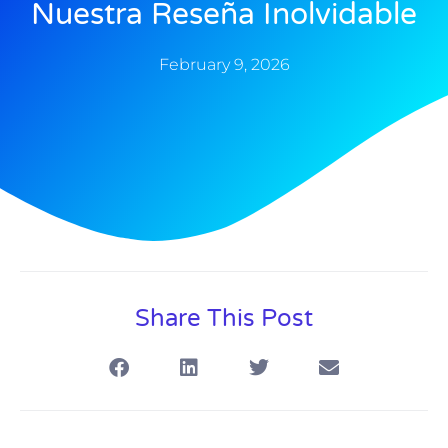
Nuestra Reseña Inolvidable
February 9, 2026
Share This Post