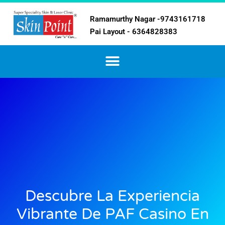
Ramamurthy Nagar -9743161718
Pai Layout - 6364828383
Descubre La Experiencia
Vibrante De PAF Casino En