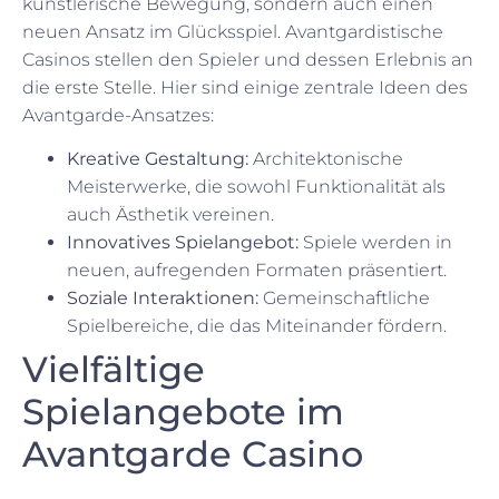
künstlerische Bewegung, sondern auch einen
neuen Ansatz im Glücksspiel. Avantgardistische
Casinos stellen den Spieler und dessen Erlebnis an
die erste Stelle. Hier sind einige zentrale Ideen des
Avantgarde-Ansatzes:
Kreative Gestaltung:
Architektonische
Meisterwerke, die sowohl Funktionalität als
auch Ästhetik vereinen.
Innovatives Spielangebot:
Spiele werden in
neuen, aufregenden Formaten präsentiert.
Soziale Interaktionen:
Gemeinschaftliche
Spielbereiche, die das Miteinander fördern.
Vielfältige
Spielangebote im
Avantgarde Casino