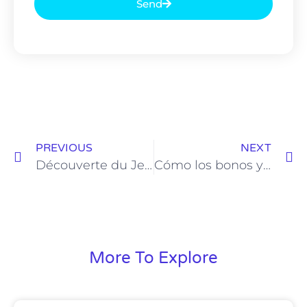
Send
PREVIOUS
NEXT
Découverte du Jeu du Poulet sur la Route d’Avis
Cómo los bonos y la seguridad de pagos hacen de Casino Online la mejor opción para jugadores españoles
More To Explore