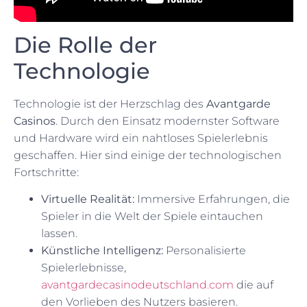
Die Rolle der
Technologie
Technologie ist der Herzschlag des
Avantgarde
Casinos
. Durch den Einsatz modernster Software
und Hardware wird ein nahtloses Spielerlebnis
geschaffen. Hier sind einige der technologischen
Fortschritte:
Virtuelle Realität:
Immersive Erfahrungen, die
Spieler in die Welt der Spiele eintauchen
lassen.
Künstliche Intelligenz:
Personalisierte
Spielerlebnisse,
avantgardecasinodeutschland.com
die auf
den Vorlieben des Nutzers basieren.