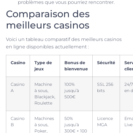
problèmes que vous pourriez rencontrer.
Comparaison des
meilleurs casinos
Voici un tableau comparatif des meilleurs casinos
en ligne disponibles actuellement :
Casino
Type de
Bonus de
Sécurité
Ser
jeux
bienvenue
clie
Casino
Machine
100%
SSL 256
24/
A
à sous,
jusqu’à
bits
en d
Blackjack,
500€
Roulette
Casino
Machines
50%
Licence
Emai
B
à sous,
jusqu’à
MGA
Live
Poker,
300€ + 100