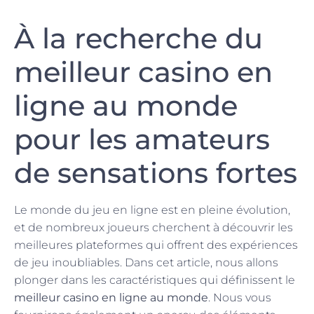
À la recherche du
meilleur casino en
ligne au monde
pour les amateurs
de sensations fortes
Le monde du jeu en ligne est en pleine évolution,
et de nombreux joueurs cherchent à découvrir les
meilleures plateformes qui offrent des expériences
de jeu inoubliables. Dans cet article, nous allons
plonger dans les caractéristiques qui définissent le
meilleur casino en ligne au monde
. Nous vous