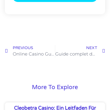
PREVIOUS
NEXT
Online Casino Guide
Guide complet du casino en ligne – Tout ce que vous devez savoir
More To Explore
Cleobetra Casino: Ein Leitfaden Für