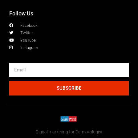
Follow Us
Facebook
Twitter
YouTube
Instagram
SUBSCRIBE
Digital marketing for Dermatologist