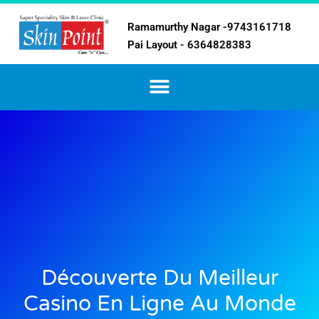
Ramamurthy Nagar -9743161718
Pai Layout - 6364828383
Découverte Du Meilleur
Casino En Ligne Au Monde