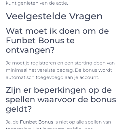
kunt genieten van de actie.
Veelgestelde Vragen
Wat moet ik doen om de
Funbet Bonus te
ontvangen?
Je moet je registreren en een storting doen van
minimaal het vereiste bedrag. De bonus wordt
automatisch toegevoegd aan je account.
Zijn er beperkingen op de
spellen waarvoor de bonus
geldt?
Ja, de
Funbet Bonus
is niet op alle spellen van