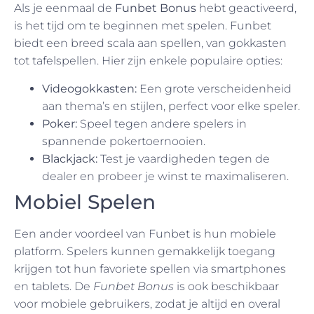
Als je eenmaal de
Funbet Bonus
hebt geactiveerd,
is het tijd om te beginnen met spelen. Funbet
biedt een breed scala aan spellen, van gokkasten
tot tafelspellen. Hier zijn enkele populaire opties:
Videogokkasten:
Een grote verscheidenheid
aan thema’s en stijlen, perfect voor elke speler.
Poker:
Speel tegen andere spelers in
spannende pokertoernooien.
Blackjack:
Test je vaardigheden tegen de
dealer en probeer je winst te maximaliseren.
Mobiel Spelen
Een ander voordeel van Funbet is hun mobiele
platform. Spelers kunnen gemakkelijk toegang
krijgen tot hun favoriete spellen via smartphones
en tablets. De
Funbet Bonus
is ook beschikbaar
voor mobiele gebruikers, zodat je altijd en overal