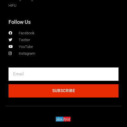
HIFU
Follow Us
Facebook
Twitter
YouTube
Instagram
SUBSCRIBE