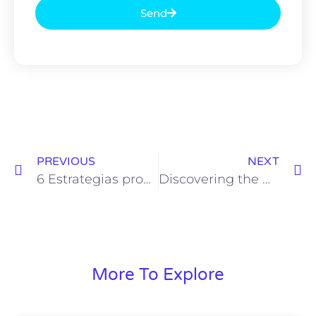
Send
PREVIOUS
NEXT
6 Estrategias probadas para maximizar tus bonos de verano en Casino Online
Discovering the Wonders of Cazeus Casino An Unforgettable Gaming Experience
More To Explore