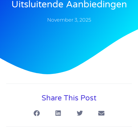
Uitsluitende Aanbiedingen
November 3, 2025
Share This Post