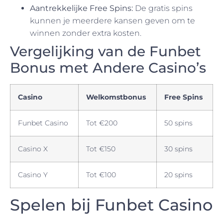
Aantrekkelijke Free Spins:
De gratis spins
kunnen je meerdere kansen geven om te
winnen zonder extra kosten.
Vergelijking van de Funbet
Bonus met Andere Casino’s
Casino
Welkomstbonus
Free Spins
Funbet Casino
Tot €200
50 spins
Casino X
Tot €150
30 spins
Casino Y
Tot €100
20 spins
Spelen bij Funbet Casino