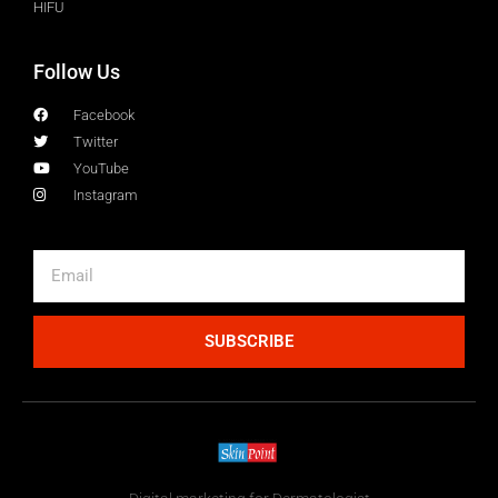
HIFU
Follow Us
Facebook
Twitter
YouTube
Instagram
SUBSCRIBE