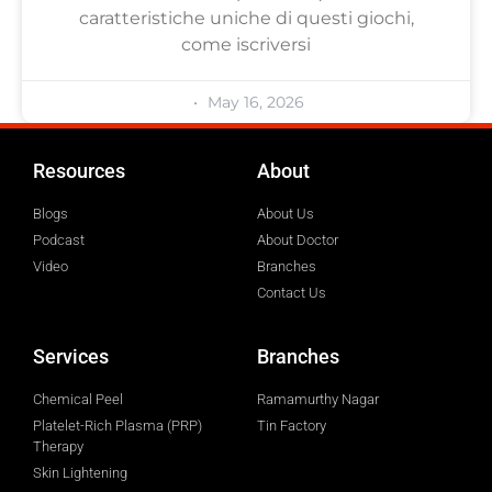
caratteristiche uniche di questi giochi,
come iscriversi
May 16, 2026
Resources
About
Blogs
About Us
Podcast
About Doctor
Video
Branches
Contact Us
Services
Branches
Chemical Peel
Ramamurthy Nagar
Platelet-Rich Plasma (PRP)
Tin Factory
Therapy
Skin Lightening