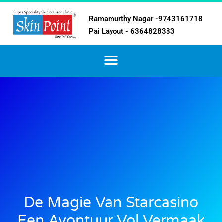
Ramamurthy Nagar -9743161718
Pai Layout - 6364828383
De Magie Van Starcasino
Een Avontuur Vol Vermaak