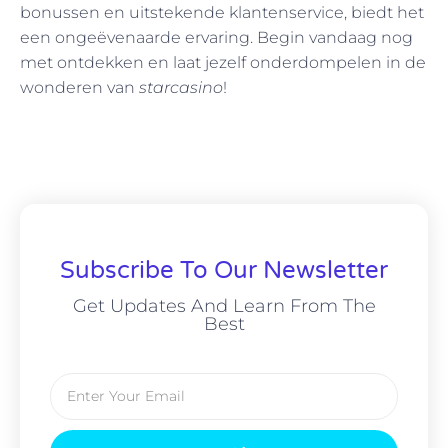
bonussen en uitstekende klantenservice, biedt het
een ongeëvenaarde ervaring. Begin vandaag nog
met ontdekken en laat jezelf onderdompelen in de
wonderen van
starcasino
!
Subscribe To Our Newsletter
Get Updates And Learn From The
Best