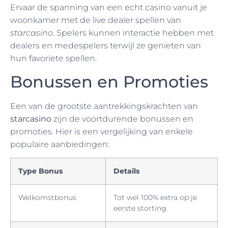
Ervaar de spanning van een echt casino vanuit je
woonkamer met de live dealer spellen van
starcasino
. Spelers kunnen interactie hebben met
dealers en medespelers terwijl ze genieten van
hun favoriete spellen.
Bonussen en Promoties
Een van de grootste aantrekkingskrachten van
starcasino
zijn de voortdurende bonussen en
promoties. Hier is een vergelijking van enkele
populaire aanbiedingen:
Type Bonus
Details
Welkomstbonus
Tot wel 100% extra op je
eerste storting.