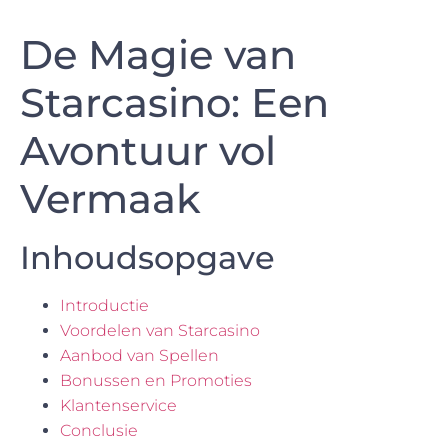
De Magie van
Starcasino: Een
Avontuur vol
Vermaak
Inhoudsopgave
Introductie
Voordelen van Starcasino
Aanbod van Spellen
Bonussen en Promoties
Klantenservice
Conclusie