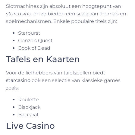
Slotmachines zijn absoluut een hoogtepunt van
starcasino
, en ze bieden een scala aan thema’s en
spelmechanismen. Enkele populaire titels zijn:
Starburst
Gonzo’s Quest
Book of Dead
Tafels en Kaarten
Voor de liefhebbers van tafelspellen biedt
starcasino
ook een selectie van klassieke games
zoals:
Roulette
Blackjack
Baccarat
Live Casino