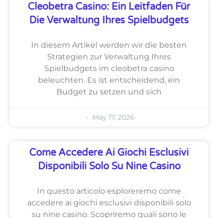
Cleobetra Casino: Ein Leitfaden Für
Die Verwaltung Ihres Spielbudgets
In diesem Artikel werden wir die besten
Strategien zur Verwaltung Ihres
Spielbudgets im cleobetra casino
beleuchten. Es ist entscheidend, ein
Budget zu setzen und sich
May 17, 2026
Come Accedere Ai Giochi Esclusivi
Disponibili Solo Su Nine Casino
In questo articolo esploreremo come
accedere ai giochi esclusivi disponibili solo
su nine casino. Scopriremo quali sono le