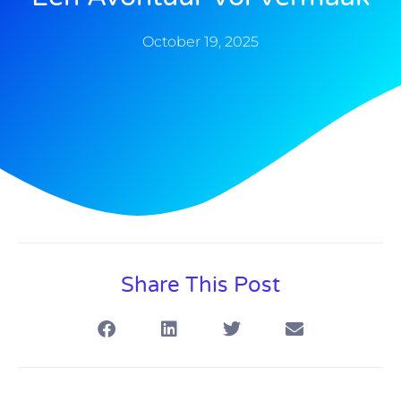
October 19, 2025
Share This Post