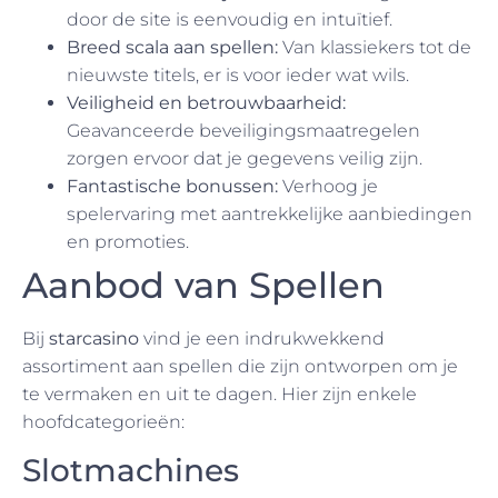
door de site is eenvoudig en intuïtief.
Breed scala aan spellen:
Van klassiekers tot de
nieuwste titels, er is voor ieder wat wils.
Veiligheid en betrouwbaarheid:
Geavanceerde beveiligingsmaatregelen
zorgen ervoor dat je gegevens veilig zijn.
Fantastische bonussen:
Verhoog je
spelervaring met aantrekkelijke aanbiedingen
en promoties.
Aanbod van Spellen
Bij
starcasino
vind je een indrukwekkend
assortiment aan spellen die zijn ontworpen om je
te vermaken en uit te dagen. Hier zijn enkele
hoofdcategorieën:
Slotmachines