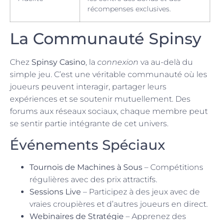
récompenses exclusives.
La Communauté Spinsy
Chez
Spinsy Casino
, la
connexion
va au-delà du
simple jeu. C’est une véritable communauté où les
joueurs peuvent interagir, partager leurs
expériences et se soutenir mutuellement. Des
forums aux réseaux sociaux, chaque membre peut
se sentir partie intégrante de cet univers.
Événements Spéciaux
Tournois de Machines à Sous
– Compétitions
régulières avec des prix attractifs.
Sessions Live
– Participez à des jeux avec de
vraies croupières et d’autres joueurs en direct.
Webinaires de Stratégie
– Apprenez des