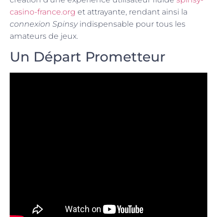
casino-france.org
et attrayante, rendant ainsi la
connexion Spinsy
indispensable pour tous les
amateurs de jeux.
Un Départ Prometteur