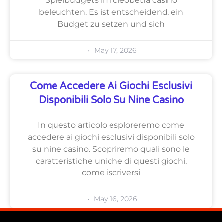
Spielbudgets im cleobetra casino
beleuchten. Es ist entscheidend, ein
Budget zu setzen und sich
May 17, 2026
Come Accedere Ai Giochi Esclusivi
Disponibili Solo Su Nine Casino
In questo articolo esploreremo come
accedere ai giochi esclusivi disponibili solo
su nine casino. Scopriremo quali sono le
caratteristiche uniche di questi giochi,
come iscriversi
May 16, 2026