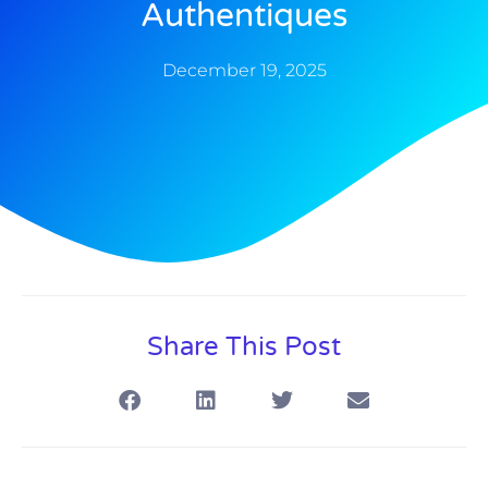
Authentiques
December 19, 2025
Share This Post