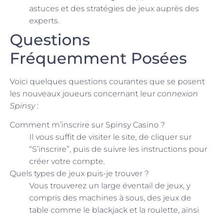
astuces et des stratégies de jeux auprès des
experts.
Questions
Fréquemment Posées
Voici quelques questions courantes que se posent
les nouveaux joueurs concernant leur
connexion
Spinsy
:
Comment m’inscrire sur Spinsy Casino ?
Il vous suffit de visiter le site, de cliquer sur
“S’inscrire”, puis de suivre les instructions pour
créer votre compte.
Quels types de jeux puis-je trouver ?
Vous trouverez un large éventail de jeux, y
compris des machines à sous, des jeux de
table comme le blackjack et la roulette, ainsi