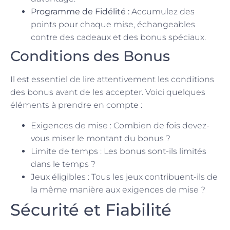
Programme de Fidélité :
Accumulez des
points pour chaque mise, échangeables
contre des cadeaux et des bonus spéciaux.
Conditions des Bonus
Il est essentiel de lire attentivement les conditions
des bonus avant de les accepter. Voici quelques
éléments à prendre en compte :
Exigences de mise : Combien de fois devez-
vous miser le montant du bonus ?
Limite de temps : Les bonus sont-ils limités
dans le temps ?
Jeux éligibles : Tous les jeux contribuent-ils de
la même manière aux exigences de mise ?
Sécurité et Fiabilité