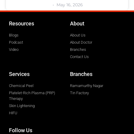
May 16, 2026
Resources
About
Blogs
About Us
Podcast
About Doctor
Video
Branches
Contact Us
Services
Branches
Chemical Peel
Ramamurthy Nagar
Platelet-Rich Plasma (PRP)
Tin Factory
Therapy
Skin Lightening
HIFU
Follow Us