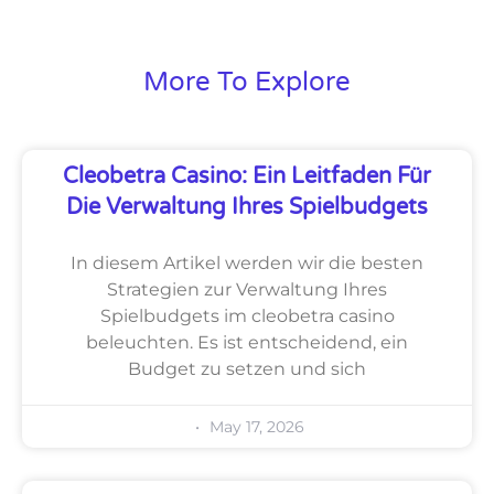
More To Explore
Cleobetra Casino: Ein Leitfaden Für
Die Verwaltung Ihres Spielbudgets
In diesem Artikel werden wir die besten
Strategien zur Verwaltung Ihres
Spielbudgets im cleobetra casino
beleuchten. Es ist entscheidend, ein
Budget zu setzen und sich
May 17, 2026