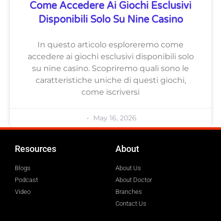
Come Accedere Ai Giochi Esclusivi
Disponibili Solo Su Nine Casino
In questo articolo esploreremo come
accedere ai giochi esclusivi disponibili solo
su nine casino. Scopriremo quali sono le
caratteristiche uniche di questi giochi,
come iscriversi
May 16, 2026
Resources
About
Blogs
About Us
Podcast
About Doctor
Video
Branches
Contact Us