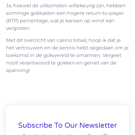
Ja, hoewel de uitkomsten willekeurig zijn, hebben
sommige gokkasten een hogere return-to-player
(RTP) percentage, wat je kansen op winst kan
vergroten.
Met dit overzicht van casino totaal, hoop ik dat je
het vertrouwen en de kennis hebt opgedaan om je
toekomst in de gokwereld te omarmen. Vergeet
nooit verantwoord te gokken en geniet van de
spanning!
Subscribe To Our Newsletter