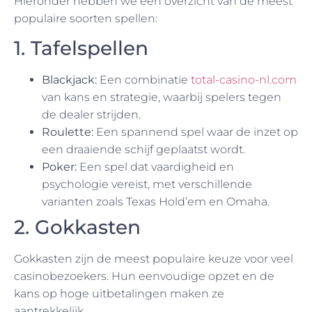
Hieronder hebben we een overzicht van de meest
populaire soorten spellen:
1. Tafelspellen
Blackjack:
Een combinatie
total-casino-nl.com
van kans en strategie, waarbij spelers tegen
de dealer strijden.
Roulette:
Een spannend spel waar de inzet op
een draaiende schijf geplaatst wordt.
Poker:
Een spel dat vaardigheid en
psychologie vereist, met verschillende
varianten zoals Texas Hold’em en Omaha.
2. Gokkasten
Gokkasten zijn de meest populaire keuze voor veel
casinobezoekers. Hun eenvoudige opzet en de
kans op hoge uitbetalingen maken ze
aantrekkelijk.