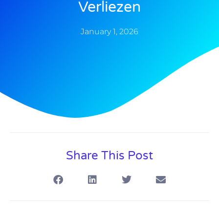
Verliezen
January 1, 2026
Share This Post