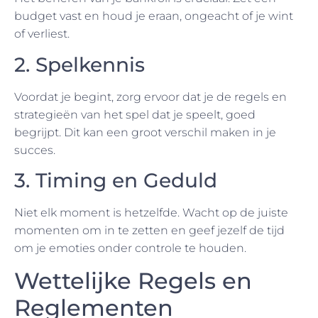
budget vast en houd je eraan, ongeacht of je wint
of verliest.
2. Spelkennis
Voordat je begint, zorg ervoor dat je de regels en
strategieën van het spel dat je speelt, goed
begrijpt. Dit kan een groot verschil maken in je
succes.
3. Timing en Geduld
Niet elk moment is hetzelfde. Wacht op de juiste
momenten om in te zetten en geef jezelf de tijd
om je emoties onder controle te houden.
Wettelijke Regels en
Reglementen