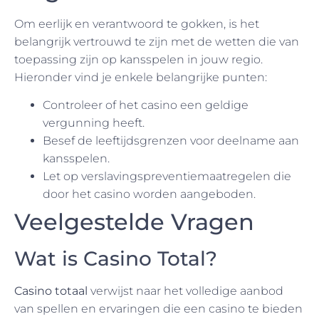
Om eerlijk en verantwoord te gokken, is het
belangrijk vertrouwd te zijn met de wetten die van
toepassing zijn op kansspelen in jouw regio.
Hieronder vind je enkele belangrijke punten:
Controleer of het casino een geldige
vergunning heeft.
Besef de leeftijdsgrenzen voor deelname aan
kansspelen.
Let op verslavingspreventiemaatregelen die
door het casino worden aangeboden.
Veelgestelde Vragen
Wat is Casino Total?
Casino totaal
verwijst naar het volledige aanbod
van spellen en ervaringen die een casino te bieden