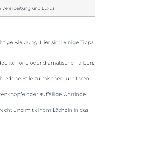
e Verarbeitung und Luxus.
chtige Kleidung. Hier sind einige Tipps
deckte Töne oder dramatische Farben,
chiedene Stile zu mischen, um Ihren
tenknöpfe oder auffällige Ohrringe
recht und mit einem Lächeln in das