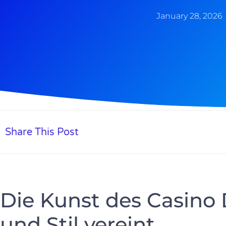
January 28, 2026
Share This Post
Die Kunst des Casino 
und Stil vereint