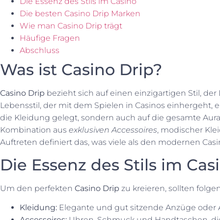
Die Essenz des Stils im Casino
Die besten Casino Drip Marken
Wie man Casino Drip trägt
Häufige Fragen
Abschluss
Was ist Casino Drip?
Casino Drip
bezieht sich auf einen einzigartigen Stil, 
Lebensstil, der mit dem Spielen in Casinos einhergeht, e
die Kleidung gelegt, sondern auch auf die gesamte Aura, 
Kombination aus
exklusiven Accessoires
, modischer Kl
Auftreten definiert das, was viele als den modernen Ca
Die Essenz des Stils im Cas
Um den perfekten
Casino Drip
zu kreieren, sollten folg
Kleidung:
Elegante und gut sitzende Anzüge oder 
Accessoires:
Uhren, Schmuck und Handtaschen, die 