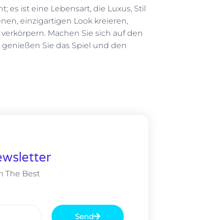
 es ist eine Lebensart, die Luxus, Stil
enen, einzigartigen Look kreieren,
verkörpern. Machen Sie sich auf den
 genießen Sie das Spiel und den
wsletter
m The Best
Send