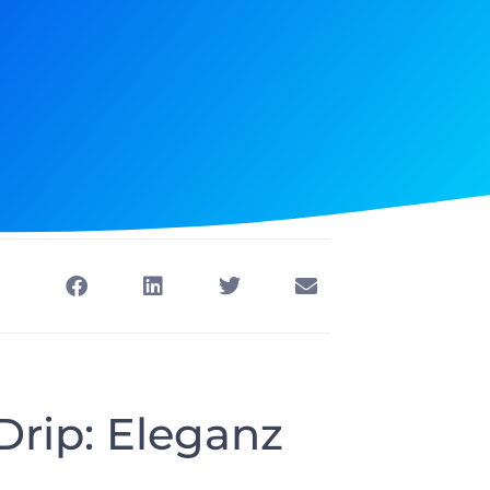
Drip: Eleganz