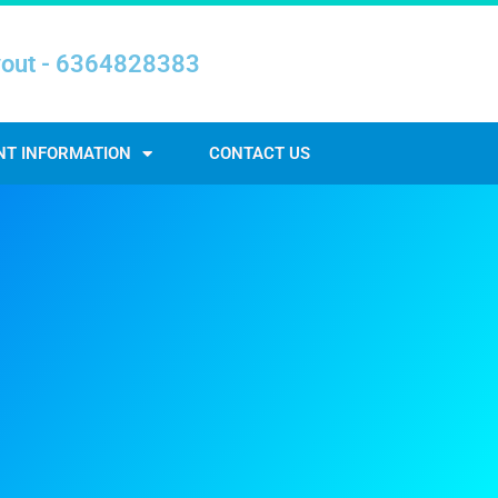
yout - 6364828383
NT INFORMATION
CONTACT US