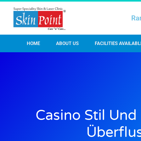
Ra
HOME
ABOUT US
FACILITIES AVAILABL
Casino Stil Und
Überflu