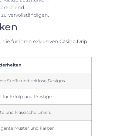
sprechend.
zu vervollständigen.
rken
 die für ihren exklusiven
Casino Drip
derheiten
öse Stoffe und zeitlose Designs.
 für Erfolg und Prestige.
te und klassische Linien.
agante Muster und Farben.